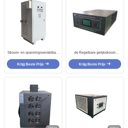
Stroom- en spanningsverstelbare
de Regelbare gelijkstroom
60V 2000A gelijkstroomvoeding
Voeding van 15V 400A 6KW met
120KW Power Machine
Microcontroller Touch
Krijg Beste Prijs
Krijg Beste Prijs
screeninterface