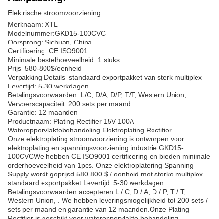
Elektrische stroomvoorziening
Merknaam: XTL
Modelnummer:
GKD15
-1
00CVC
Oorsprong: Sichuan, China
Certificering: CE ISO9001
Minimale bestelhoeveelheid: 1 stuks
Prijs: 580-800$/eenheid
Verpakking Details: standaard exportpakket van sterk multiplex
Levertijd: 5-30 werkdagen
Betalingsvoorwaarden: L/C, D/A, D/P, T/T, Western Union,
Vervoerscapaciteit: 200 sets per maand
Garantie: 12 maanden
Productnaam: Plating Rectifier 15V 100A
Wateroppervlaktebehandeling Elektroplating Rectifier
Onze elektroplating stroomvoorziening is ontworpen voor
elektroplating en spanningsvoorziening industrie.
GKD15
-
1
00CVC
We hebben CE ISO9001 certificering en bieden minimale
orderhoeveelheid van 1pcs. Onze elektroplatering Spanning
Supply wordt geprijsd 580-800 $ / eenheid met sterke multiplex
standaard exportpakket.Levertijd: 5-30 werkdagen.
Betalingsvoorwaarden accepteren L / C, D / A, D / P, T / T,
Western Union, . We hebben leveringsmogelijkheid tot 200 sets /
sets per maand en garantie van 12 maanden.Onze Plating
Rectifier is geschikt voor wateroppervlakte behandeling