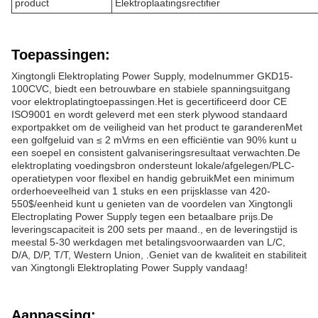
product
Elektroplaatingsrectifier
Toepassingen:
Xingtongli Elektroplating Power Supply, modelnummer GKD15-
100CVC, biedt een betrouwbare en stabiele spanningsuitgang
voor elektroplatingtoepassingen.Het is gecertificeerd door CE
ISO9001 en wordt geleverd met een sterk plywood standaard
exportpakket om de veiligheid van het product te garanderenMet
een golfgeluid van ≤ 2 mVrms en een efficiëntie van 90% kunt u
een soepel en consistent galvaniseringsresultaat verwachten.De
elektroplating voedingsbron ondersteunt lokale/afgelegen/PLC-
operatietypen voor flexibel en handig gebruikMet een minimum
orderhoeveelheid van 1 stuks en een prijsklasse van 420-
550$/eenheid kunt u genieten van de voordelen van Xingtongli
Electroplating Power Supply tegen een betaalbare prijs.De
leveringscapaciteit is 200 sets per maand., en de leveringstijd is
meestal 5-30 werkdagen met betalingsvoorwaarden van L/C,
D/A, D/P, T/T, Western Union, .Geniet van de kwaliteit en stabiliteit
van Xingtongli Elektroplating Power Supply vandaag!
Aanpassing: