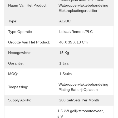
Plaatingsrectifier 15V 100A 
Naam Van Het Product:
Wateroppervlaktebehandeling 
Elektroplaatingsrectifier
Type:
AC/DC
Type Operatie:
Lokaal/remote/PLC
Grootte Van Het Product:
40 X 35 X 13 Cm
Nettogewicht:
15 Kg
Garantie:
1 Jaar
MOQ:
1 Stuks
Wateroppervlaktebehandeling 
Toepassing:
Plating Batterij Opladen
Supply Ability:
200 Set/Sets Per Month
1.5 kW gelijkstroomtoevoer
, 
5 V 