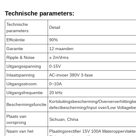
Technische parameters:
Technische
Detail
parameters
Efficiëntie
90%
Garantie
12 maanden
Ripple & Noise
≤ 2mVrms
Uitgangsspanning
0-15V
Inlaatspanning
AC-invoer 380V 3-fase
Uitgangsstroom
0~10A
Uitgangsfrequentie
20 kHz
Kortsluitingsbescherming/Overververhitting
Beschermingsfunctie
defectbescherming/Input over/Low Voltageb
Plaats van
Sichuan, China
oorsprong
Naam van het
Plaatingsrectifier 15V 100A Wateroppervlakt