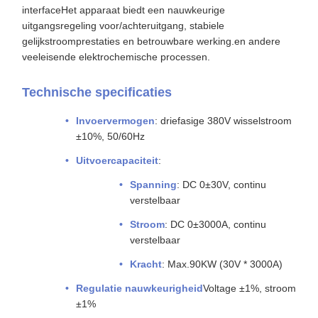
interfaceHet apparaat biedt een nauwkeurige
uitgangsregeling voor/achteruitgang, stabiele
gelijkstroomprestaties en betrouwbare werking.en andere
veeleisende elektrochemische processen.
Technische specificaties
Invoervermogen
: driefasige 380V wisselstroom
±10%, 50/60Hz
Uitvoercapaciteit
:
Spanning
: DC 0±30V, continu
verstelbaar
Stroom
: DC 0±3000A, continu
verstelbaar
Kracht
: Max.90KW (30V * 3000A)
Regulatie nauwkeurigheid
Voltage ±1%, stroom
±1%