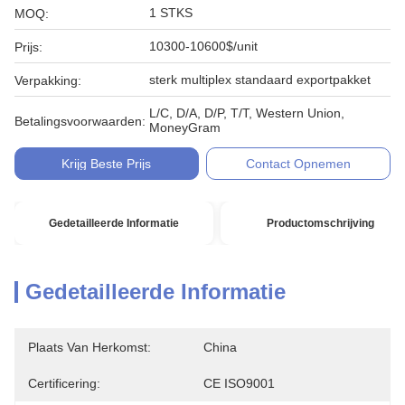
1 STKS
MOQ:
10300-10600$/unit
Prijs:
sterk multiplex standaard exportpakket
Verpakking:
L/C, D/A, D/P, T/T, Western Union,
Betalingsvoorwaarden:
MoneyGram
Krijg Beste Prijs
Contact Opnemen
Gedetailleerde Informatie
Productomschrijving
Gedetailleerde Informatie
Plaats Van Herkomst:
China
Certificering:
CE ISO9001