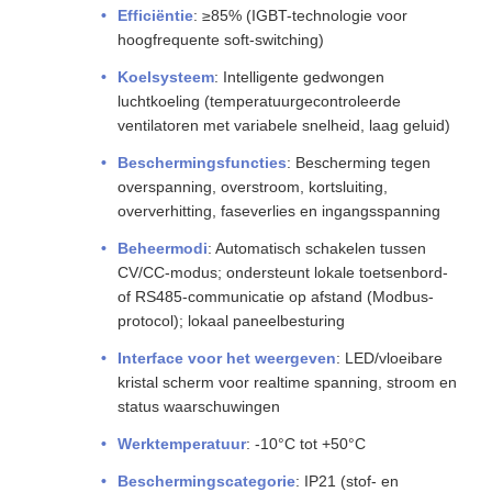
Efficiëntie
: ≥85% (IGBT-technologie voor
hoogfrequente soft-switching)
Koelsysteem
: Intelligente gedwongen
luchtkoeling (temperatuurgecontroleerde
ventilatoren met variabele snelheid, laag geluid)
Beschermingsfuncties
: Bescherming tegen
overspanning, overstroom, kortsluiting,
oververhitting, faseverlies en ingangsspanning
Beheermodi
: Automatisch schakelen tussen
CV/CC-modus; ondersteunt lokale toetsenbord-
of RS485-communicatie op afstand (Modbus-
protocol); lokaal paneelbesturing
Interface voor het weergeven
: LED/vloeibare
kristal scherm voor realtime spanning, stroom en
status waarschuwingen
Werktemperatuur
: -10°C tot +50°C
Beschermingscategorie
: IP21 (stof- en