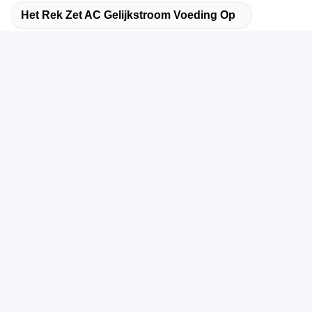
Het Rek Zet AC Gelijkstroom Voeding Op
2kv AC Gelijkstroom Voeding
Snel contact
Adres:
Nr 327, Xingye-Road, het Gebied van het de
Industrieoosten, Xindu, Chengdu-stad, de provincie van
Sichuan, China
Tel.:
86-28-83964043
E-mail
Unawang@cdxtlpower.com