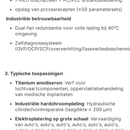
7-inch touchscreen + PC/PLC afstandsbediening
opslag van procesrecepten (≥50 parametersets)
Industriële betrouwbaarheid
Dual-fan redundantie voor volle lading bij 40°C
omgeving
Zelfdiagnosesysteem
(OVP/OCP/SCP/oververhitting/faseverliesbeschermi
3. Typische toepassingen
Titanium anodiseren
: Verf voor
luchtvaartcomponenten, oppervlaktebehandeling
van medische implantaten
Industriële hardchroomplating
: Hydraulische
cilinder/vormreparatie (laagdikte ≥ 200 μm)
Elektroplatering op grote schaal
: Vervaardiging
van auto's, auto's, auto's, auto's, auto's, auto's,