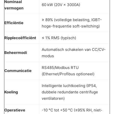
Nominaal
60 kW (20V × 3000A)
vermogen
≥ 89% (volledige belasting, IGBT-
Efficiëntie
hoge-frequentie soft-switching)
Ripplecoëfficiënt
≤ 1% RMS (typisch)
Automatisch schakelen van CC/CV-
Beheermodi
modus
RS485/Modbus RTU
Communicatie
(Ethernet/Profibus optioneel)
Intelligente luchtkoeling (IP54,
Koeling
dubbele redundante centrifuge
ventilatoren)
Operatieve
-10 °C tot +50 °C (≤95% RH, niet-