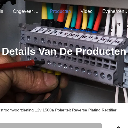
is
Ongeveer Ons
Producten
Video
Evenemen
Details Van De Producten
 stroomvoorziening 12v 1500a Polariteit Reverse Plating Rectifier