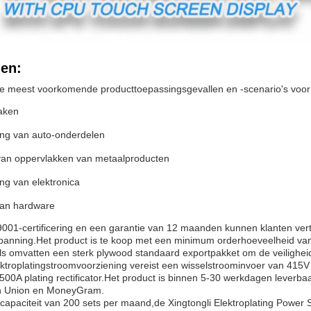
en:
e meest voorkomende producttoepassingsgevallen en -scenario's voor de
aken
ing van auto-onderdelen
van oppervlakken van metaalproducten
ng van elektronica
van hardware
001-certificering en een garantie van 12 maanden kunnen klanten ve
spanning.Het product is te koop met een minimum orderhoeveelheid va
ls omvatten een sterk plywood standaard exportpakket om de veiligheid
ektroplatingstroomvoorziening vereist een wisselstroominvoer van 415V 
1500A plating rectificator.Het product is binnen 5-30 werkdagen leverbaa
rn Union en MoneyGram.
apaciteit van 200 sets per maand,de Xingtongli Elektroplating Power Su