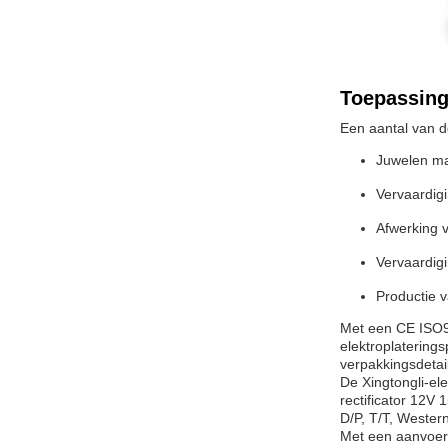
Toepassing
Een aantal van d
Juwelen m
Vervaardig
Afwerking 
Vervaardigi
Productie 
Met een CE ISO9
elektroplatering
verpakkingsdetai
De Xingtongli-el
rectificator 12V 
D/P, T/T, Weste
Met een aanvoerc