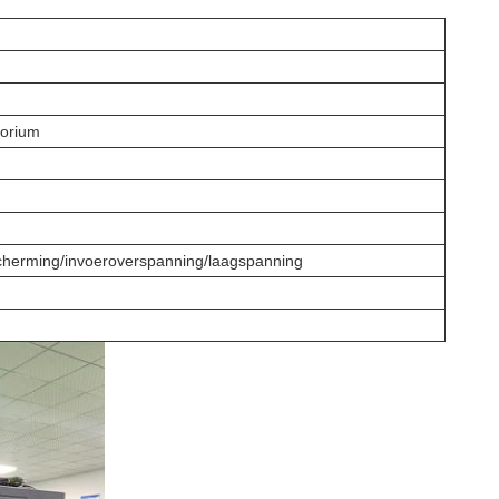
torium
escherming/invoeroverspanning/laagspanning