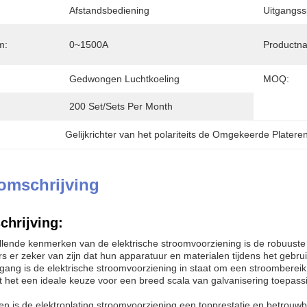
:
Afstandsbediening
Uitgangss
m:
0~1500A
Productn
Gedwongen Luchtkoeling
MOQ:
200 Set/Sets Per Month
Gelijkrichter van het polariteits de Omgekeerde Platere
omschrijving
chrijving:
lende kenmerken van de elektrische stroomvoorziening is de robuuste
 er zeker van zijn dat hun apparatuur en materialen tijdens het gebruik 
tgang is de elektrische stroomvoorziening in staat om een stroombere
 het een ideale keuze voor een breed scala van galvanisering toepassin
n is de elektroplating stroomvoorziening een topprestatie en betrouwb