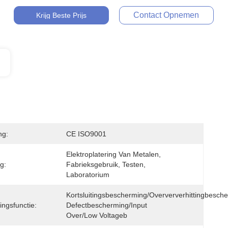
Contact Opnemen
Krijg Beste Prijs
ng:
CE ISO9001
Elektroplatering Van Metalen, 
g:
Fabrieksgebruik, Testen, 
Laboratorium
Kortsluitingsbescherming/Overververhittingbesch
ngsfunctie:
Defectbescherming/Input 
Over/Low Voltageb