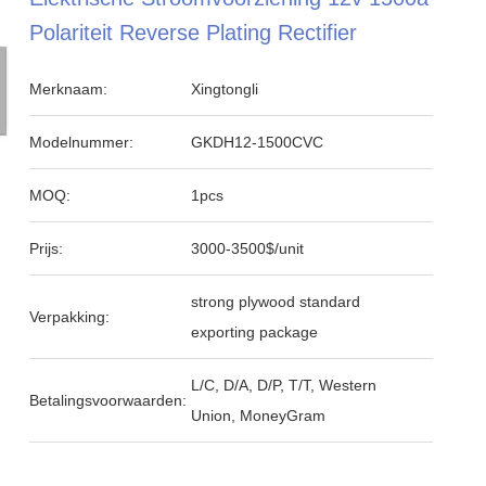
Polariteit Reverse Plating Rectifier
Merknaam:
Xingtongli
Modelnummer:
GKDH12-1500CVC
MOQ:
1pcs
Prijs:
3000-3500$/unit
strong plywood standard
Verpakking:
exporting package
L/C, D/A, D/P, T/T, Western
Betalingsvoorwaarden:
Union, MoneyGram