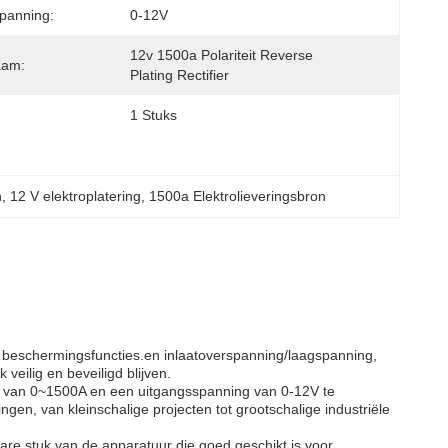
panning:
0-12V
12v 1500a Polariteit Reverse 
aam:
Plating Rectifier
1 Stuks
n
, 
12 V elektroplatering
, 
1500a Elektrolieveringsbron
 beschermingsfuncties.en inlaatoverspanning/laagspanning,
veilig en beveiligd blijven.
ik van 0~1500A en een uitgangsspanning van 0-12V te
gen, van kleinschalige projecten tot grootschalige industriële
are stuk van de apparatuur die goed geschikt is voor