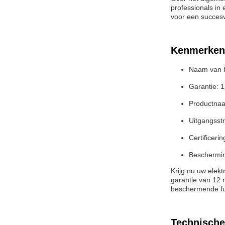
professionals in
voor een succesv
Kenmerken
Naam van he
Garantie: 
Productnaam
Uitgangsst
Certificeri
Beschermin
Krijg nu uw elek
garantie van 12 
beschermende fun
Technische