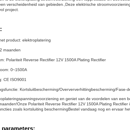
 een verscheidenheid van gebieden.,Deze elektrische stroomvoorziening
ol project.
:
t product: elektroplatering
12 maanden
: Polariteit Reverse Rectifier 12V 1500A Plating Rectifier
room: 0~1500A
ng: CE ISO9001
gsfunctie: Kortsluitbescherming/Overververhittingbescherming/Fase-
troplateringspanningsvoorziening en geniet van de voordelen van een b
maanden!Onze Polariteit Reverse Rectifier 12V 1500A Plating Rectifier 
cties zoals kortsluiting beschermingBestel vandaag nog en ervaar het
 parameters: