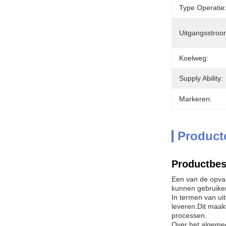
Type Operatie
Uitgangsstroo
Koelweg:
Supply Ability:
Markeren:
Product
Productbes
Een van de opval
kunnen gebruikers
In termen van ui
leveren.Dit maakt
processen.
Over het algemee