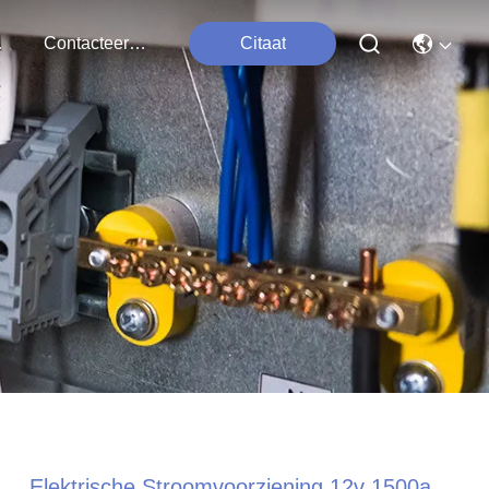
ten
Contacteer Ons
Citaat
Elektrische Stroomvoorziening 12v 1500a