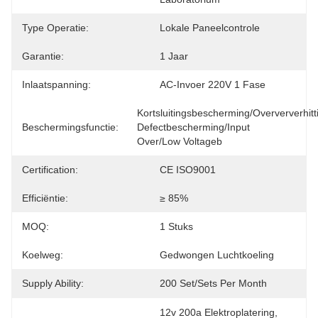
Type Operatie:
Lokale Paneelcontrole
Garantie:
1 Jaar
Inlaatspanning:
AC-Invoer 220V 1 Fase
Kortsluitingsbescherming/Overververhit
Beschermingsfunctie:
Defectbescherming/Input 
Over/Low Voltageb
Certification:
CE ISO9001
Efficiëntie:
≥ 85%
MOQ:
1 Stuks
Koelweg:
Gedwongen Luchtkoeling
Supply Ability:
200 Set/Sets Per Month
12v 200a Elektroplatering
, 