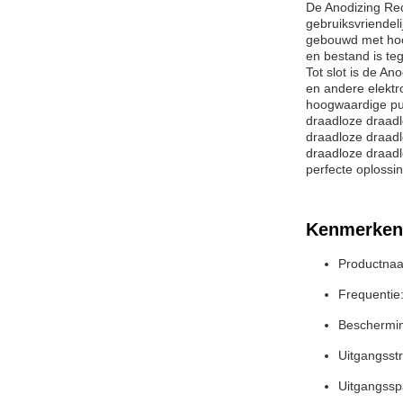
De Anodizing Rec
gebruiksvriendel
gebouwd met hoog
en bestand is teg
Tot slot is de A
en andere elekt
hoogwaardige pul
draadloze draadl
draadloze draadl
draadloze draadl
perfecte oplossin
Kenmerken
Productnaa
Frequentie
Beschermin
Uitgangsst
Uitgangssp