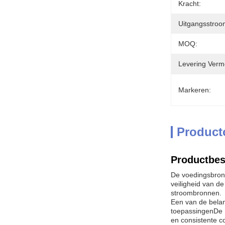
Kracht:
Uitgangsstroo
MOQ:
Levering Verm
Markeren:
Product
Productbes
De voedingsbron 
veiligheid van d
stroombronnen.
Een van de belan
toepassingenDe D
en consistente coa