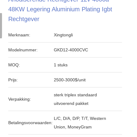
48KW Legering Aluminium Plating Igbt
Rechtgever
Merknaam:
Xingtongli
Modelnummer:
GKD12-4000CVC
MOQ:
1 stuks
Prijs:
2500-3000$/unit
sterk triplex standaard
Verpakking:
uitvoerend pakket
L/C, D/A, D/P, T/T, Western
Betalingsvoorwaarden:
Union, MoneyGram