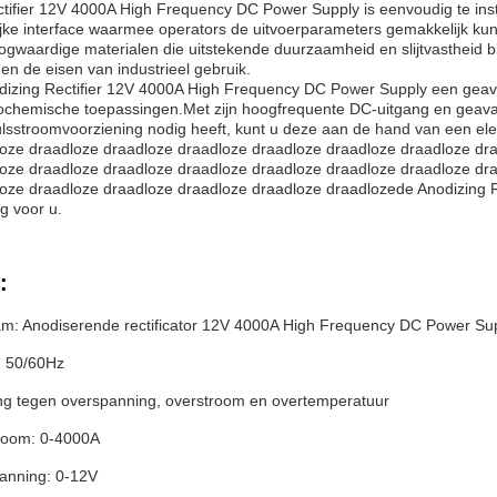
tifier 12V 4000A High Frequency DC Power Supply is eenvoudig te inst
ijke interface waarmee operators de uitvoerparameters gemakkelijk k
waardige materialen die uitstekende duurzaamheid en slijtvastheid bi
en de eisen van industrieel gebruik.
nodizing Rectifier 12V 4000A High Frequency DC Power Supply een gea
rochemische toepassingen.Met zijn hoogfrequente DC-uitgang en geav
sstroomvoorziening nodig heeft, kunt u deze aan de hand van een ele
oze draadloze draadloze draadloze draadloze draadloze draadloze dr
oze draadloze draadloze draadloze draadloze draadloze draadloze dr
oze draadloze draadloze draadloze draadloze draadlozede Anodizing 
g voor u.
:
m: Anodiserende rectificator 12V 4000A High Frequency DC Power Su
: 50/60Hz
g tegen overspanning, overstroom en overtemperatuur
room: 0-4000A
anning: 0-12V