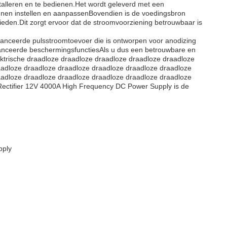
alleren en te bedienen.Het wordt geleverd met een
unnen instellen en aanpassenBovendien is de voedingsbron
eden.Dit zorgt ervoor dat de stroomvoorziening betrouwbaar is
vanceerde pulsstroomtoevoer die is ontworpen voor anodizing
anceerde beschermingsfunctiesAls u dus een betrouwbare en
ktrische draadloze draadloze draadloze draadloze draadloze
aadloze draadloze draadloze draadloze draadloze draadloze
aadloze draadloze draadloze draadloze draadloze draadloze
Rectifier 12V 4000A High Frequency DC Power Supply is de
pply