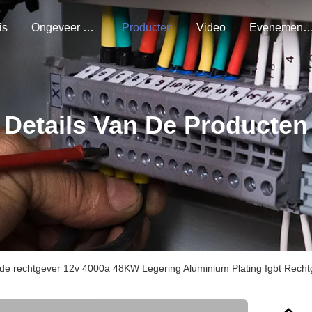
is
Ongeveer Ons
Producten
Video
Evenemen
Details Van De Producten
de rechtgever 12v 4000a 48KW Legering Aluminium Plating Igbt Recht