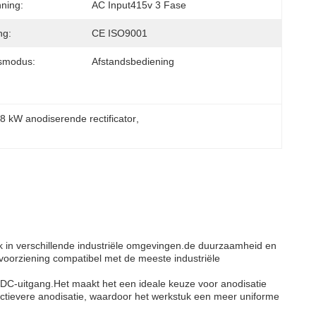
nning:
AC Input415v 3 Fase
ng:
CE ISO9001
gsmodus:
Afstandsbediening
8 kW anodiserende rectificator
, 
k in verschillende industriële omgevingen.de duurzaamheid en
voorziening compatibel met de meeste industriële
 DC-uitgang.Het maakt het een ideale keuze voor anodisatie
ectievere anodisatie, waardoor het werkstuk een meer uniforme