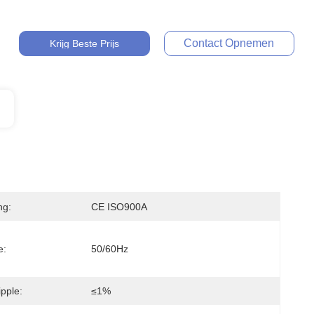
Contact Opnemen
Krijg Beste Prijs
ng:
CE ISO900A
e:
50/60Hz
pple:
≤1%