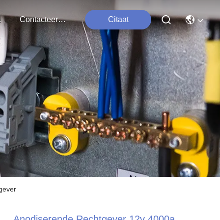
ten
Contacteer Ons
Citaat
gever
Anodiserende Rechtgever 12v 4000a