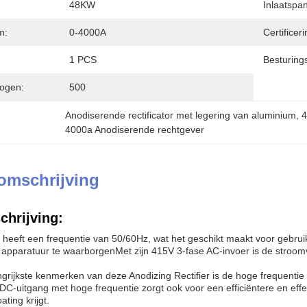
48KW
Inlaatspa
m:
0-4000A
Certificeri
1 PCS
Besturin
ogen:
500
Anodiserende rectificator met legering van aluminium
, 
4
4000a Anodiserende rechtgever
omschrijving
chrijving:
heeft een frequentie van 50/60Hz, wat het geschikt maakt voor gebrui
e apparatuur te waarborgenMet zijn 415V 3-fase AC-invoer is de stroom
grijkste kenmerken van deze Anodizing Rectifier is de hoge frequentie
C-uitgang met hoge frequentie zorgt ook voor een efficiëntere en eff
ting krijgt.