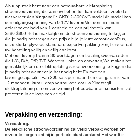
werkdagen, afhankelijk van de locatie.- Western UnionHet heeft
een leveringscapaciteit van 200 sets per maand.
De elektroplateringsploeg heeft meerdere beschermingsfuncties,
zoals kortsluitbescherming, oververhittingbescherming, fase-
tekortbescherming en over/laagspanningsbescherming.het
waarborgen van de veiligheid van de gebruikers en de
apparatuurDe ingangsspanning van deze elektroplatering is AC
Input 220V Single Phase.
De elektrische stroomvoorziening is geschikt voor meerdere
toepassingen, waaronder elektrische stroomvoorziening,
fabrieksgebruik, testen en laboratorium.
Als u op zoek bent naar een betrouwbare spanningsbron voor
elektroplatering, dan is Xingtongli Electroplatering Power Supply
GKD12-300CVC de juiste keuze voor u.
Aanpassing:
Als u op zoek bent naar een betrouwbare elektroplating
stroomvoorziening die aan uw behoeften kan voldoen, zoek dan
niet verder dan Xingtongli's GKD12-300CVC model.dit model kan
een uitgangsspanning van 0-12V leverenMet een minimum
orderhoeveelheid van 1 eenheid en een prijsbereik van
$580-$800,Het is makkelijk om de stroomvoorziening te krijgen
die je nodig hebt tegen een prijs die je je kunt veroorlovenPlus,