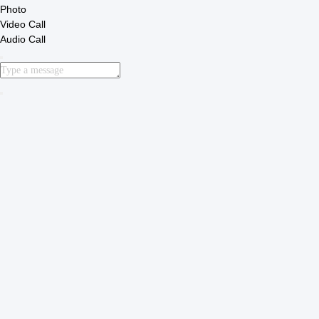
Snel contact
Adres:
Nr 327, Xingye-Road, het Gebied van het de
Industrieoosten, Xindu, Chengdu-stad, de provincie van
Sichuan, China
Tel.:
86-28-83964043
E-mail
Unawang@cdxtlpower.com
Privacybeleid
|
Sitemap
| De Goede Kwaliteit van China
Galvaniserende voeding Leverancier. Copyright © 2019-2026