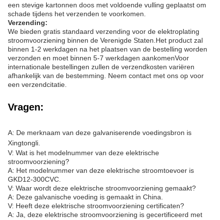
onze sterke plywood standaard exportverpakking zorgt ervoor dat
uw bestelling veilig en veilig aankomt.
Met een levertijd van 5-30 werkdagen en betalingsvoorwaarden
die L/C, D/A, D/P, T/T, Western Union en omvatten,We maken het
gemakkelijk om de elektroplating stroomvoorziening te krijgen die
je nodig hebt wanneer je het nodig hebt.En met een
leveringscapaciteit van 200 sets per maand en een garantie van
12 maanden, kunt u erop vertrouwen dat uw Xingtongli
elektroplatering stroomvoorziening betrouwbaar en consistent zal
presteren in de loop van de tijd.
Verpakking en verzending:
Verpakking:
De elektrische stroomvoorziening zal veilig verpakt worden om
ervoor te zorgen dat hij in perfecte staat aankomt.Het wordt in
een stevige kartonnen doos met voldoende vulling geplaatst om
schade tijdens het verzenden te voorkomen.
Verzending:
We bieden gratis standaard verzending voor de elektroplating
stroomvoorziening binnen de Verenigde Staten.Het product zal
binnen 1-2 werkdagen na het plaatsen van de bestelling worden
verzonden en moet binnen 5-7 werkdagen aankomenVoor