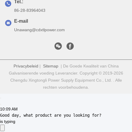
galvanisering is 5-30 werkdagen.
V: Wat zijn de betalingsvoorwaarden voor deze elektrische
stroomvoorziening?
A: De betalingsvoorwaarden voor deze elektrische
stroomvoorziening omvatten L/C, D/A, D/P, T/T, Western Union en
.
V: Hoeveel sets kunnen per maand worden geleverd?
A: De voedingscapaciteit van deze elektrische stroomvoorziening
voor galvanisatie is 200 sets per maand.
Markeringen:
Gelijkstroom-Gelijkrichter Voor Het Galvaniseren
Het Galvaniseren Gelijkrichter
Platerenvoeding