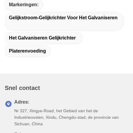
Xingtongli.
V: Wat is het modelnummer van deze elektrische
stroomvoorziening?
A: Het modelnummer van deze elektrische stroomtoevoer is
GKD12-300CVC.
V: Waar wordt deze elektrische stroomvoorziening gemaakt?
A: Deze galvanische voeding is gemaakt in China.
V: Heeft deze elektrische stroomvoorziening certificaten?
A: Ja, deze elektrische stroomvoorziening is gecertificeerd met
CE en ISO9001.
V: Wat is de minimale orderhoeveelheid voor deze elektrische
stroomvoorziening voor galvanisering?
A: De minimale orderhoeveelheid voor deze elektrische
stroomvoorziening voor galvanisering is 1 eenheid.
V: Wat is het prijsbereik van deze elektrische stroomvoorziening
voor galvanisering?
A: De prijs van deze elektrische stroomvoorziening bedraagt 580
tot 800 dollar per eenheid.
V: Hoe is deze elektrische stroomvoorziening verpakt?
A: Deze elektrische stroomvoorziening is verpakt in een sterk
gecomprimeerd standaard exportverpakking.
V: Wat is de levertijd voor deze elektrische stroomvoorziening
voor galvanisering?
A: De levertijd voor deze elektrische stroomvoorziening voor