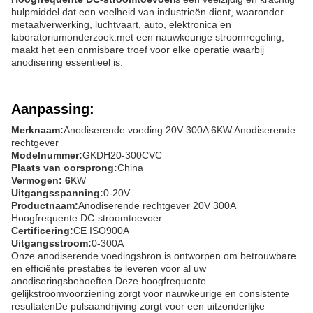
hulpmiddel dat een veelheid van industrieën dient, waaronder
metaalverwerking, luchtvaart, auto, elektronica en
laboratoriumonderzoek.met een nauwkeurige stroomregeling,
maakt het een onmisbare troef voor elke operatie waarbij
anodisering essentieel is.
Aanpassing:
Merknaam:
Anodiserende voeding 20V 300A 6KW Anodiserende
rechtgever
Modelnummer:
GKDH20-300CVC
Plaats van oorsprong:
China
Vermogen: 6
KW
Uitgangsspanning:
0-20V
Productnaam:
Anodiserende rechtgever 20V 300A
Hoogfrequente DC-stroomtoevoer
Certificering:
CE ISO900A
Uitgangsstroom:
0-300A
Onze anodiserende voedingsbron is ontworpen om betrouwbare
en efficiënte prestaties te leveren voor al uw
anodiseringsbehoeften.Deze hoogfrequente
gelijkstroomvoorziening zorgt voor nauwkeurige en consistente
resultatenDe pulsaandrijving zorgt voor een uitzonderlijke