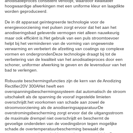
anodisatieproces consistent verloopt, waardoor kwalitatief
hoogwaardige afwerkingen met een uniforme kleur en laagdikte
worden geproduceerd.
De in dit apparaat geïntegreerde technologie voor de
energievoorziening met pulsen zorgt ervoor dat het aan het
anodiseringsbad geleverde vermogen niet alleen nauwkeurig
maar ook efficiënt is.Het gebruik van een puls stroomtoevoer
helpt bij het verminderen van de vorming van ongewenste
verwarming en verbetert de afzetting van coatings op complexe
vormen en ondergrondenDeze technologie draagt bij tot de
verbetering van de kwaliteit van het anodisatieproces door een
schoner, uniformer afwerking te geven en de levensduur van het
bad te verlengen.
Robuuste beschermingsfuncties zijn de kern van de Anodizing
Rectifier
20
V 3
00A
Het heeft een
overspanningsbeschermingssysteem dat automatisch de stroom
uitschakelt als de spanning de vooraf ingestelde limieten
overschrijdt.het voorkomen van schade aan zowel de
stroomvoorziening als de anodiseringsapparatuurDe
overstromingsbescherming zorgt ervoor dat de uitgangsstroom
de maximale drempel niet overschrijdt en beschermt de
gevoelige onderdelen van de voedingsbron tegen mogelijke
schade.de overtemperatuurbescherming bewaakt de