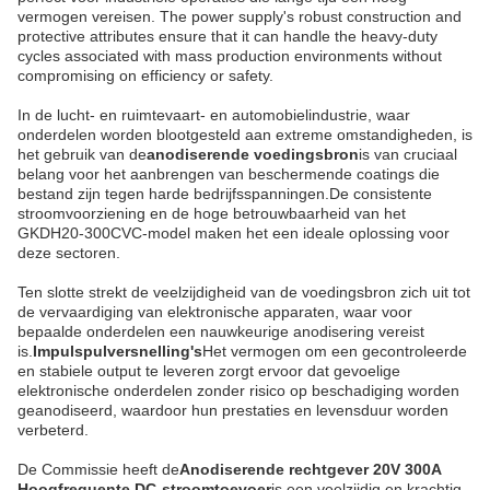
vermogen vereisen. The power supply's robust construction and
protective attributes ensure that it can handle the heavy-duty
cycles associated with mass production environments without
compromising on efficiency or safety.
In de lucht- en ruimtevaart- en automobielindustrie, waar
onderdelen worden blootgesteld aan extreme omstandigheden, is
het gebruik van de
anodiserende voedingsbron
is van cruciaal
belang voor het aanbrengen van beschermende coatings die
bestand zijn tegen harde bedrijfsspanningen.De consistente
stroomvoorziening en de hoge betrouwbaarheid van het
GKDH20-300CVC-model maken het een ideale oplossing voor
deze sectoren.
Ten slotte strekt de veelzijdigheid van de voedingsbron zich uit tot
de vervaardiging van elektronische apparaten, waar voor
bepaalde onderdelen een nauwkeurige anodisering vereist
is.
Impulspulversnelling's
Het vermogen om een gecontroleerde
en stabiele output te leveren zorgt ervoor dat gevoelige
elektronische onderdelen zonder risico op beschadiging worden
geanodiseerd, waardoor hun prestaties en levensduur worden
verbeterd.
De Commissie heeft de
Anodiserende rechtgever 20V 300A
Hoogfrequente DC-stroomtoevoer
is een veelzijdig en krachtig