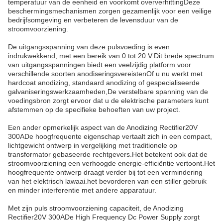
temperatuur van de eenheid en voorkomt oververhittingDeze
beschermingsmechanismen zorgen gezamenlijk voor een veilige
bedrijfsomgeving en verbeteren de levensduur van de
stroomvoorziening.
De uitgangsspanning van deze pulsvoeding is even
indrukwekkend, met een bereik van 0 tot 20 V.Dit brede spectrum
van uitgangsspanningen biedt een veelzijdig platform voor
verschillende soorten anodiseringsvereistenOf u nu werkt met
hardcoat anodizing, standaard anodizing of gespecialiseerde
galvaniseringswerkzaamheden,De verstelbare spanning van de
voedingsbron zorgt ervoor dat u de elektrische parameters kunt
afstemmen op de specifieke behoeften van uw project.
Een ander opmerkelijk aspect van de Anodizing Rectifier
20
V
3
00A
De hoogfrequente eigenschap vertaalt zich in een compact,
lichtgewicht ontwerp in vergelijking met traditionele op
transformator gebaseerde rechtgevers.Het betekent ook dat de
stroomvoorziening een verhoogde energie-efficiëntie vertoont.Het
hoogfrequente ontwerp draagt verder bij tot een vermindering
van het elektrisch lawaai.het bevorderen van een stiller gebruik
en minder interferentie met andere apparatuur.
Met zijn puls stroomvoorziening capaciteit, de Anodizing
Rectifier
20
V 3
00A
De High Frequency Dc Power Supply zorgt