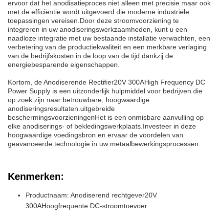
ervoor dat het anodisatieproces niet alleen met precisie maar ook
met de efficiëntie wordt uitgevoerd die moderne industriële
toepassingen vereisen.Door deze stroomvoorziening te
integreren in uw anodiseringswerkzaamheden, kunt u een
naadloze integratie met uw bestaande installatie verwachten, een
verbetering van de productiekwaliteit en een merkbare verlaging
van de bedrijfskosten in de loop van de tijd dankzij de
energiebesparende eigenschappen.
Kortom, de Anodiserende Rectifier
20
V 3
00A
High Frequency DC
Power Supply is een uitzonderlijk hulpmiddel voor bedrijven die
op zoek zijn naar betrouwbare, hoogwaardige
anodiseringsresultaten.uitgebreide
beschermingsvoorzieningenHet is een onmisbare aanvulling op
elke anodiserings- of bekledingswerkplaats.Investeer in deze
hoogwaardige voedingsbron en ervaar de voordelen van
geavanceerde technologie in uw metaalbewerkingsprocessen.
Kenmerken:
Productnaam: Anodiserend rechtgever
20
V
3
00A
Hoogfrequente DC-stroomtoevoer