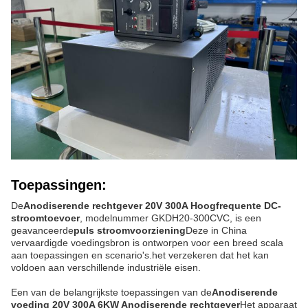
Toepassingen:
De
Anodiserende rechtgever 20V 300A Hoogfrequente DC-
stroomtoevoer
, modelnummer GKDH20-300CVC, is een
geavanceerde
puls stroomvoorziening
Deze in China
vervaardigde voedingsbron is ontworpen voor een breed scala
aan toepassingen en scenario's.het verzekeren dat het kan
voldoen aan verschillende industriële eisen.
Een van de belangrijkste toepassingen van de
Anodiserende
voeding 20V 300A 6KW Anodiserende rechtgever
Het apparaat