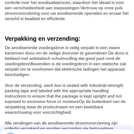
controle over het anodisatieproces, waardoor het ideaal is voor
een verscheidenheid aan toepassingen.Vertrouw op onze puls
stroomvoorziening voor uw anodiserende operaties en ervaar het
verschil in kwaliteit en efficiëntie.
Verpakking en verzending:
De anodiserende voedingsbron is veilig verpakt in een zware
kartonnen doos om de veilige doorvoer te garanderen.De doos is
bekleed met antistatisch schuimvulling dat goed past rond de
voedingsbronBovendien is de voedingsbron in een statische zak
verpakt om te voorkomen dat elektrische ladingen het apparaat
beschadigen.
Voor de verzending, each box is sealed with industrial-strength
packing tape and labeled with the appropriate handling
instructions to ensure that the package is kept upright and not
exposed to excessive force or moistureOp de buitenkant van de
verpakking staat de productnaam en een kwetsbare
waarschuwing voor voorzichtigheid.
Alle zendingen van de anodiserende stroomvoorziening zijn
volledig verzekerd en worden verzonden via betrouwbare
koeriersdiensten die tracking-informatie bieden.Klanten