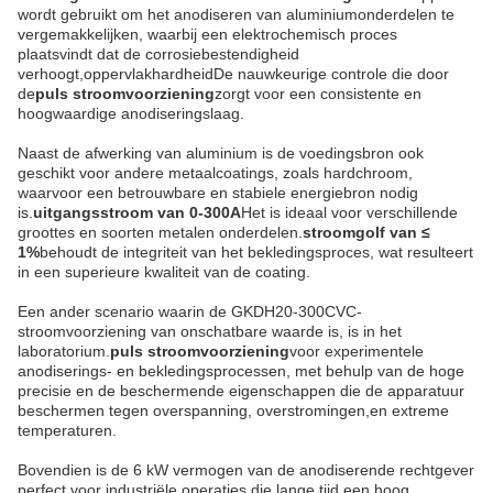
wordt gebruikt om het anodiseren van aluminiumonderdelen te
vergemakkelijken, waarbij een elektrochemisch proces
plaatsvindt dat de corrosiebestendigheid
verhoogt,oppervlakhardheidDe nauwkeurige controle die door
de
puls stroomvoorziening
zorgt voor een consistente en
hoogwaardige anodiseringslaag.
Naast de afwerking van aluminium is de voedingsbron ook
geschikt voor andere metaalcoatings, zoals hardchroom,
waarvoor een betrouwbare en stabiele energiebron nodig
is.
uitgangsstroom van 0-300A
Het is ideaal voor verschillende
groottes en soorten metalen onderdelen.
stroomgolf van ≤
1%
behoudt de integriteit van het bekledingsproces, wat resulteert
in een superieure kwaliteit van de coating.
Een ander scenario waarin de GKDH20-300CVC-
stroomvoorziening van onschatbare waarde is, is in het
laboratorium.
puls stroomvoorziening
voor experimentele
anodiserings- en bekledingsprocessen, met behulp van de hoge
precisie en de beschermende eigenschappen die de apparatuur
beschermen tegen overspanning, overstromingen,en extreme
temperaturen.
Bovendien is de 6 kW vermogen van de anodiserende rechtgever
perfect voor industriële operaties die lange tijd een hoog