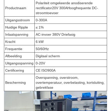
Polariteit omgekeerde anodiserende
Productnaam
rectificator
20
V 3
00A
Hoogfrequente DC-
stroomtoevoer
Uitgangsstroom
0-300A
Huidige Ripple
≤ 1%
Inlaatspanning
AC-invoer 380V Driefasig
Kracht
6 kW
Frequentie
50/60Hz
Afbeelding
Digitaal scherm
Uitgangsspanning
0-20V
Certificering
CE ISO900A
Overspanning, overstroom,
Bescherming
overtemperatuur, overbelasting, kortsluiting,
gebrekfase