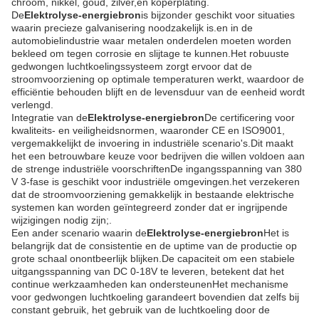
chroom, nikkel, goud, zilver,en koperplating.
De
Elektrolyse-energiebron
is bijzonder geschikt voor situaties
waarin precieze galvanisering noodzakelijk is.en in de
automobielindustrie waar metalen onderdelen moeten worden
bekleed om tegen corrosie en slijtage te kunnen.Het robuuste
gedwongen luchtkoelingssysteem zorgt ervoor dat de
stroomvoorziening op optimale temperaturen werkt, waardoor de
efficiëntie behouden blijft en de levensduur van de eenheid wordt
verlengd.
Integratie van de
Elektrolyse-energiebron
De certificering voor
kwaliteits- en veiligheidsnormen, waaronder CE en ISO9001,
vergemakkelijkt de invoering in industriële scenario's.Dit maakt
het een betrouwbare keuze voor bedrijven die willen voldoen aan
de strenge industriële voorschriftenDe ingangsspanning van 380
V 3-fase is geschikt voor industriële omgevingen.het verzekeren
dat de stroomvoorziening gemakkelijk in bestaande elektrische
systemen kan worden geïntegreerd zonder dat er ingrijpende
wijzigingen nodig zijn;.
Een ander scenario waarin de
Elektrolyse-energiebron
Het is
belangrijk dat de consistentie en de uptime van de productie op
grote schaal onontbeerlijk blijken.De capaciteit om een stabiele
uitgangsspanning van DC 0-18V te leveren, betekent dat het
continue werkzaamheden kan ondersteunenHet mechanisme
voor gedwongen luchtkoeling garandeert bovendien dat zelfs bij
constant gebruik, het gebruik van de luchtkoeling door de