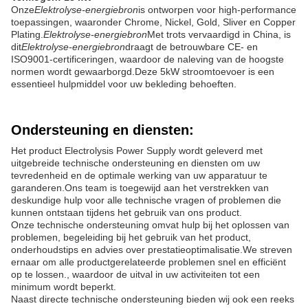
Onze
Elektrolyse-energiebron
is ontworpen voor high-performance
toepassingen, waaronder Chrome, Nickel, Gold, Sliver en Copper
Plating.
Elektrolyse-energiebron
Met trots vervaardigd in China, is
dit
Elektrolyse-energiebron
draagt de betrouwbare CE- en
ISO9001-certificeringen, waardoor de naleving van de hoogste
normen wordt gewaarborgd.Deze 5kW stroomtoevoer is een
essentieel hulpmiddel voor uw bekleding behoeften.
Ondersteuning en diensten:
Het product Electrolysis Power Supply wordt geleverd met
uitgebreide technische ondersteuning en diensten om uw
tevredenheid en de optimale werking van uw apparatuur te
garanderen.Ons team is toegewijd aan het verstrekken van
deskundige hulp voor alle technische vragen of problemen die
kunnen ontstaan tijdens het gebruik van ons product.
Onze technische ondersteuning omvat hulp bij het oplossen van
problemen, begeleiding bij het gebruik van het product,
onderhoudstips en advies over prestatieoptimalisatie.We streven
ernaar om alle productgerelateerde problemen snel en efficiënt
op te lossen., waardoor de uitval in uw activiteiten tot een
minimum wordt beperkt.
Naast directe technische ondersteuning bieden wij ook een reeks