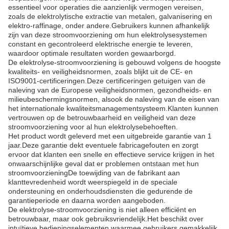
essentieel voor operaties die aanzienlijk vermogen vereisen,
zoals de elektrolytische extractie van metalen, galvanisering en
elektro-raffinage, onder andere.Gebruikers kunnen afhankelijk
zijn van deze stroomvoorziening om hun elektrolysesystemen
constant en gecontroleerd elektrische energie te leveren,
waardoor optimale resultaten worden gewaarborgd.
De elektrolyse-stroomvoorziening is gebouwd volgens de hoogste
kwaliteits- en veiligheidsnormen, zoals blijkt uit de CE- en
ISO9001-certificeringen.Deze certificeringen getuigen van de
naleving van de Europese veiligheidsnormen, gezondheids- en
milieubeschermingsnormen, alsook de naleving van de eisen van
het internationale kwaliteitsmanagementsysteem.Klanten kunnen
vertrouwen op de betrouwbaarheid en veiligheid van deze
stroomvoorziening voor al hun elektrolysebehoeften.
Het product wordt geleverd met een uitgebreide garantie van 1
jaar.Deze garantie dekt eventuele fabricagefouten en zorgt
ervoor dat klanten een snelle en effectieve service krijgen in het
onwaarschijnlijke geval dat er problemen ontstaan met hun
stroomvoorzieningDe toewijding van de fabrikant aan
klanttevredenheid wordt weerspiegeld in de speciale
ondersteuning en onderhoudsdiensten die gedurende de
garantieperiode en daarna worden aangeboden.
De elektrolyse-stroomvoorziening is niet alleen efficiënt en
betrouwbaar, maar ook gebruiksvriendelijk.Het beschikt over
intuïtieve bedieningselementen waarmee gebruikers gemakkelijk