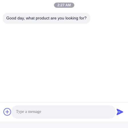
Snel contact
2:27 AM
Adres:
Good day, what product are you looking for?
Nr 327, Xingye-Road, het Gebied van het de
Industrieoosten, Xindu, Chengdu-stad, de provincie van
Sichuan, China
Tel.:
86-28-83964043
E-mail
Unawang@cdxtlpower.com
Privacybeleid
|
Sitemap
| De Goede Kwaliteit van China
Galvaniserende voeding Leverancier. Copyright © 2019-2026
Chengdu Xingtongli Power Supply Equipment Co., Ltd. . Alle