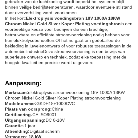
gebruiker van de luchtkoeling wordt beperkt.het systeem blijft
binnen veilige bedrijfstemperaturen, waardoor eventuele stilstand
door oververhitting wordt voorkomen.
In het kort:
Elektroplysis voedingsbron 18V 1000A 18KW
Chroom Nickel Gold Sliver Koper Plating voedingsbron
is een
voorbeeldige keuze voor bedrijven die een krachtige,
betrouwbare en efficiënte stroomvoorziening nodig hebben voor
hun elektrolysebehoeften.Of het nu gaat om gedetailleerde
bekleding in juwelenontwerp of voor robuuste toepassingen in de
automobielindustrieDeze stroomvoorziening is een bewijs van
superieure ontwerp en techniek, zodat elke toepassing met de
hoogste kwaliteit en precisie wordt uitgevoerd.
Aanpassing:
Merknaam:
elektroplysis stroomvoorziening 18V 1000A 18KW
Chroom Nickel Gold Sliver Koper Plating stroomvoorziening
Modelnummer:
GKDH18±1000CVC
Plaats van oorsprong:
China
Certificering:
CE ISO9001
Uitgangsspanning:
DC 0-18V
Garantie:
1 jaar
Afbeelding:
Digitaal scherm
Vermogen: 18 kW