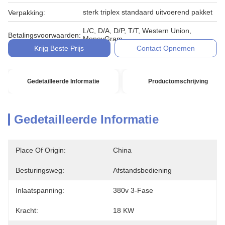
sterk triplex standaard uitvoerend pakket
Verpakking:
L/C, D/A, D/P, T/T, Western Union,
Betalingsvoorwaarden:
MoneyGram
Krijg Beste Prijs
Contact Opnemen
Gedetailleerde Informatie
Productomschrijving
Gedetailleerde Informatie
Place Of Origin:
China
Besturingsweg:
Afstandsbediening
Inlaatspanning:
380v 3-Fase
Kracht:
18 KW