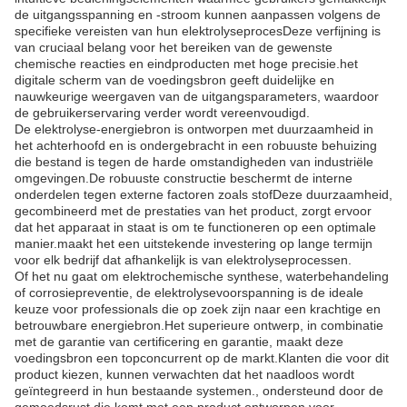
de uitgangsspanning en -stroom kunnen aanpassen volgens de
specifieke vereisten van hun elektrolyseprocesDeze verfijning is
van cruciaal belang voor het bereiken van de gewenste
chemische reacties en eindproducten met hoge precisie.het
digitale scherm van de voedingsbron geeft duidelijke en
nauwkeurige weergaven van de uitgangsparameters, waardoor
de gebruikerservaring verder wordt vereenvoudigd.
De elektrolyse-energiebron is ontworpen met duurzaamheid in
het achterhoofd en is ondergebracht in een robuuste behuizing
die bestand is tegen de harde omstandigheden van industriële
omgevingen.De robuuste constructie beschermt de interne
onderdelen tegen externe factoren zoals stofDeze duurzaamheid,
gecombineerd met de prestaties van het product, zorgt ervoor
dat het apparaat in staat is om te functioneren op een optimale
manier.maakt het een uitstekende investering op lange termijn
voor elk bedrijf dat afhankelijk is van elektrolyseprocessen.
Of het nu gaat om elektrochemische synthese, waterbehandeling
of corrosiepreventie, de elektrolysevoorspanning is de ideale
keuze voor professionals die op zoek zijn naar een krachtige en
betrouwbare energiebron.Het superieure ontwerp, in combinatie
met de garantie van certificering en garantie, maakt deze
voedingsbron een topconcurrent op de markt.Klanten die voor dit
product kiezen, kunnen verwachten dat het naadloos wordt
geïntegreerd in hun bestaande systemen., ondersteund door de