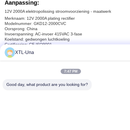
Aanpassing:
12V 2000A elektropolissing stroomvoorziening - maatwerk
Merknaam: 12V 2000A plating rectifier
Modelnummer: GKD12-2000CVC
Oorsprong: China
Invoerspanning: AC-invoer 415VAC 3-fase
Koelstand: gedwongen luchtkoeling
Certificering: CE ISO9001
Garantie: 1 jaar
XTL-Una
Productnaam: 12V 2000A 24KW elektropoliseringsploeg
Deze op maat gemaakte elektropolisher is ontworpen voor
professioneel gebruik en biedt een betrouwbare en efficiënte
oplossing voor uw elektropolisherbehoeften.
7:47 PM
Met een maximaal vermogen van 12V en 2000A kan deze
voedingsbron een krachtige en constante stroom leveren voor uw
Good day, what product are you looking for?
elektropoetsproces.
De rechtmaker is ontworpen voor optimale prestaties en
duurzaamheid, met een koelmodus van gedwongen luchtkoeling
om een efficiënte warmteafvoer te garanderen en oververhitting
te voorkomen.
Het is gecertificeerd met CE en ISO9001, wat de veiligheid en
kwaliteitsnormen garandeert en met een garantie van 1 jaar, kunt
u gerust zijn wetende dat uw investering beschermd is.
Kies voor onze 12V 2000A Elektropoetsing Power Supply voor