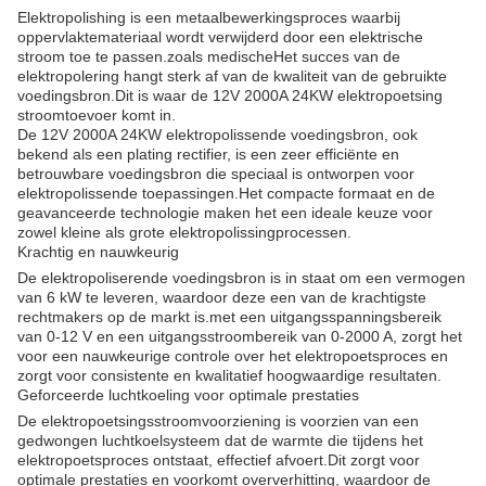
Elektropolishing is een metaalbewerkingsproces waarbij
oppervlaktemateriaal wordt verwijderd door een elektrische
stroom toe te passen.zoals medischeHet succes van de
elektropolering hangt sterk af van de kwaliteit van de gebruikte
voedingsbron.Dit is waar de 12V 2000A 24KW elektropoetsing
stroomtoevoer komt in.
De 12V 2000A 24KW elektropolissende voedingsbron, ook
bekend als een plating rectifier, is een zeer efficiënte en
betrouwbare voedingsbron die speciaal is ontworpen voor
elektropolissende toepassingen.Het compacte formaat en de
geavanceerde technologie maken het een ideale keuze voor
zowel kleine als grote elektropolissingprocessen.
Krachtig en nauwkeurig
De elektropoliserende voedingsbron is in staat om een vermogen
van 6 kW te leveren, waardoor deze een van de krachtigste
rechtmakers op de markt is.met een uitgangsspanningsbereik
van 0-12 V en een uitgangsstroombereik van 0-2000 A, zorgt het
voor een nauwkeurige controle over het elektropoetsproces en
zorgt voor consistente en kwalitatief hoogwaardige resultaten.
Geforceerde luchtkoeling voor optimale prestaties
De elektropoetsingsstroomvoorziening is voorzien van een
gedwongen luchtkoelsysteem dat de warmte die tijdens het
elektropoetsproces ontstaat, effectief afvoert.Dit zorgt voor
optimale prestaties en voorkomt oververhitting, waardoor de