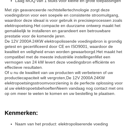
Laag MOQ van 1 stuks voor kleine en grote toepassingen
Met zijn geavanceerde rechtstellertechnologie zorgt deze
voedingsbron voor een soepele en consistente stroomuitgang,
waardoor deze ideaal is voor gebruik in precisieprocessen zoals
elektropoetsing.Het compacte en duurzame ontwerp maakt het
gemakkelijk te installeren en garandeert een betrouwbare
prestatie voor de komende jaren.
De 12V 2000A 24KW elektropolissende voedingsbron is grondig
getest en gecertificeerd door CE en ISO9001, waardoor de
kwaliteit en veiligheid ervan worden gewaarborgd.Het maakt het
compatibel met de meeste industriële instellingenMet een
vermogen van 24 kW levert deze voedingsbron efficiënte en
effectieve resultaten.
Of u nu de kwaliteit van uw producten wilt verbeteren of uw
productiecapaciteit wilt vergroten,De 12V 2000A 24KW
elektropoetsingsstroomvoorziening is de perfecte oplossing voor
al uw elektropoetsbehoeftenNeem vandaag nog contact met ons
op om meer te weten te komen en uw bestelling te plaatsen.
Kenmerken:
Naam van het product: elektropoliserende voeding