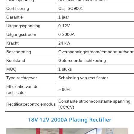
Certificering
CE, ISO9001
Garantie
1 jaar
Uitgangsspanning
0-12V
Uitgangsstroom
0-2000A
Kracht
24 kW
Bescherming
Overspanning/stroom/temperatuur/ver
Koelstand
Geforceerde luchtkoeling
MOQ
1 stuks
Type rechtgever
Schakeling van rectificator
Efficiëntie van de
≥ 90%
rectificator
Constante stroom/constante spanning
Rectificatorcontrolemodus
(CC/CV)