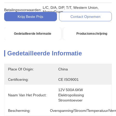
L/C, D/A, D/P, T/T, Western Union,
Betalingsvoorwaarden:
MoneyGram
Krijg Beste Prijs
Contact Opnemen
Gedetailleerde Informatie
Productomschrijving
Gedetailleerde Informatie
Place Of Origin:
China
Certificering:
CE ISO9001
12V 500A 6KW 
Naam Van Het Product:
Elektropolissing 
Stroomtoevoer
Bescherming:
Overspanning/stroom/temperatuur/ve