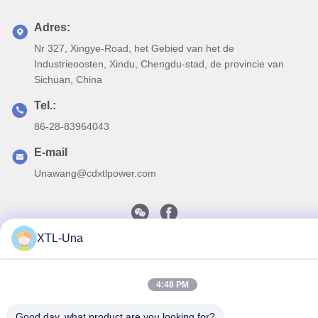
Adres:
Nr 327, Xingye-Road, het Gebied van het de
Industrieoosten, Xindu, Chengdu-stad, de provincie van
Sichuan, China
Tel.:
86-28-83964043
E-mail
Unawang@cdxtlpower.com
XTL-Una
Privacybeleid
|
Sitemap
| De Goede Kwaliteit van China
Galvaniserende voeding Leverancier. Copyright © 2019-2026
4:48 PM
Chengdu Xingtongli Power Supply Equipment Co., Ltd. . Alle
rechten voorbehoudena.
Good day, what product are you looking for?