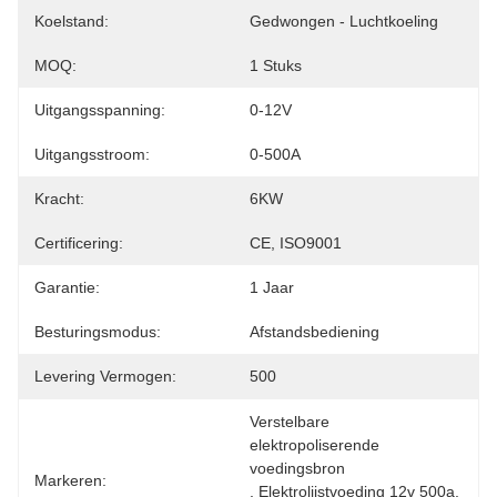
Koelstand:
Gedwongen - Luchtkoeling
MOQ:
1 Stuks
Uitgangsspanning:
0-12V
Uitgangsstroom:
0-500A
Kracht:
6KW
Certificering:
CE, ISO9001
Garantie:
1 Jaar
Besturingsmodus:
Afstandsbediening
Levering Vermogen:
500
Verstelbare 
elektropoliserende 
voedingsbron
Markeren:
, 
Elektrolijstvoeding 12v 500a
, 