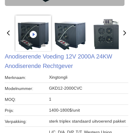
Anodiserende Voeding 12V 2000A 24KW
Anodiserende Rechtgever
Xingtongli
Merknaam:
GKD12-2000CVC
Modelnummer:
1
MOQ:
1400-1800$/unit
Prijs:
sterk triplex standaard uitvoerend pakket
Verpakking:
L/C, D/A, D/P, T/T, Western Union,