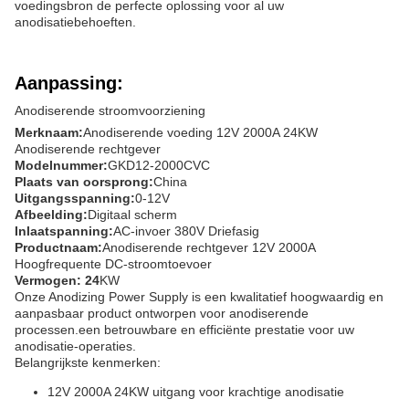
voedingsbron de perfecte oplossing voor al uw
anodisatiebehoeften.
Aanpassing:
Anodiserende stroomvoorziening
Merknaam:
Anodiserende voeding 12V 2000A 24KW
Anodiserende rechtgever
Modelnummer:
GKD12-2000CVC
Plaats van oorsprong:
China
Uitgangsspanning:
0-12V
Afbeelding:
Digitaal scherm
Inlaatspanning:
AC-invoer 380V Driefasig
Productnaam:
Anodiserende rechtgever 12V 2000A
Hoogfrequente DC-stroomtoevoer
Vermogen: 24
KW
Onze Anodizing Power Supply is een kwalitatief hoogwaardig en
aanpasbaar product ontworpen voor anodiserende
processen.een betrouwbare en efficiënte prestatie voor uw
anodisatie-operaties.
Belangrijkste kenmerken:
12V 2000A 24KW uitgang voor krachtige anodisatie