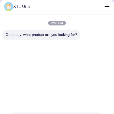
Snel contact
XTL-Una
Adres:
2:06 PM
Nr 327, Xingye-Road, het Gebied van het de
Industrieoosten, Xindu, Chengdu-stad, de provincie van
Good day, what product are you looking for?
Sichuan, China
Tel.:
86-28-83964043
E-mail
Unawang@cdxtlpower.com
Privacybeleid
|
Sitemap
| De Goede Kwaliteit van China
Galvaniserende voeding Leverancier. Copyright © 2019-2026