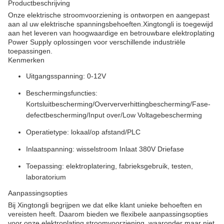
Productbeschrijving
Onze elektrische stroomvoorziening is ontworpen en aangepast
aan al uw elektrische spanningsbehoeften.Xingtongli is toegewijd
aan het leveren van hoogwaardige en betrouwbare elektroplating
Power Supply oplossingen voor verschillende industriële
toepassingen.
Kenmerken
Uitgangsspanning: 0-12V
Beschermingsfuncties:
Kortsluitbescherming/Overververhittingbescherming/Fase-
defectbescherming/Input over/Low Voltagebescherming
Operatietype: lokaal/op afstand/PLC
Inlaatspanning: wisselstroom Inlaat 380V Driefase
Toepassing: elektroplatering, fabrieksgebruik, testen,
laboratorium
Aanpassingsopties
Bij Xingtongli begrijpen we dat elke klant unieke behoeften en
vereisten heeft. Daarom bieden we flexibele aanpassingsopties
voor onze elektroplating stroomvoorziening, waaronder maar niet