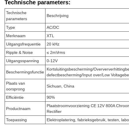
Technische parameters:
Technische
Beschrijving
parameters
Type
AC/DC
Merknaam
XTL
Uitgangsfrequentie
20 kHz
Ripple & Noise
≤ 2mVrms
Uitgangsspanning
0-12V
Kortsluitingsbescherming/Overververhitting
Beschermingsfunctie
defectbescherming/Input over/Low Voltageb
Plaats van
Sichuan, China
oorsprong
Efficiëntie
90%
Plaatstroomvoorziening CE 12V 800A Chroo
Productnaam
Rectifier
Toepassing
Elektroplatering, fabrieksgebruik, testen, lab