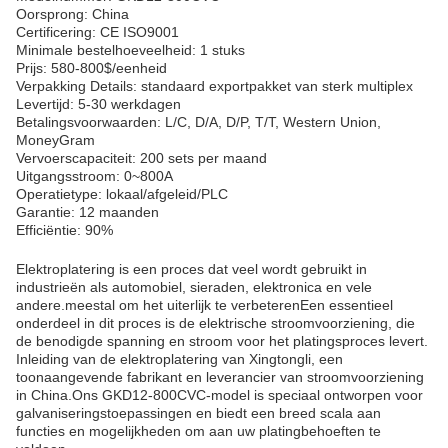
Oorsprong: China
Certificering: CE ISO9001
Minimale bestelhoeveelheid: 1 stuks
Prijs: 580-800$/eenheid
Verpakking Details: standaard exportpakket van sterk multiplex
Levertijd: 5-30 werkdagen
Betalingsvoorwaarden: L/C, D/A, D/P, T/T, Western Union,
MoneyGram
Vervoerscapaciteit: 200 sets per maand
Uitgangsstroom: 0~800A
Operatietype: lokaal/afgeleid/PLC
Garantie: 12 maanden
Efficiëntie: 90%
Elektroplatering is een proces dat veel wordt gebruikt in
industrieën als automobiel, sieraden, elektronica en vele
andere.meestal om het uiterlijk te verbeterenEen essentieel
onderdeel in dit proces is de elektrische stroomvoorziening, die
de benodigde spanning en stroom voor het platingsproces levert.
Inleiding van de elektroplatering van Xingtongli, een
toonaangevende fabrikant en leverancier van stroomvoorziening
in China.Ons GKD12-800CVC-model is speciaal ontworpen voor
galvaniseringstoepassingen en biedt een breed scala aan
functies en mogelijkheden om aan uw platingbehoeften te