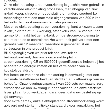
voldoen.
Onze elektroplating stroomvoorziening is geschikt voor gebruik in
verschillende elektroplating processen, met inbegrip van zink,
nikkel, koper, chroom en goud plating.en andere soortgelijke
toepassingenMet een maximale uitgangsstroom van 800 A kan
het zelfs de meest veeleisende platingseisen aan.
Met onze elektroplating stroomvoorziening, kunt u kiezen tussen
lokale, externe of PLC werking, afhankelijk van uw voorkeur en
gemak.Dit maakt het gemakkelijk om de stroomvoorziening te
controleren en te controleren.Het wordt ook geleverd met een
garantie van 12 maanden, waardoor u gemoedsrust en
vertrouwen in ons product krijgt.
Bij Xingtongli geven we prioriteit aan kwaliteit en
betrouwbaarheid, daarom is onze elektroplating
stroomvoorziening CE en ISO9001 gecertificeerd.u helpen bij het
besparen op energie kosten en het verminderen van uw
koolstofvoetafdruk.
Het bestellen van onze elektroplatering is eenvoudig, met een
minimale bestelhoeveelheid van slechts 1 stuk.afhankelijk van uw
behoeftenOnze leveringscapaciteit van 200 sets per maand zorgt
ervoor dat we aan uw vraag kunnen voldoen, en onze efficiënte
levertijd van 5-30 werkdagen garandeert dat u uw bestelling op
tijd ontvangt.
Voor extra gemak, onze elektroplatering stroomvoorziening wordt
geleverd met sterke multiplex standaard exportverpakking, het