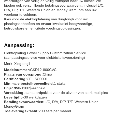
waarborgen van veilig en veilig transport naar uw locatie.We
bieden ook verschillende betalingsvoorwaarden., inclusief L/C,
D/A, D/P, T/T, Western Union en MoneyGram, om aan uw
voorkeur te voldoen.
Kies voor de elektroplatering van Xingtongli voor uw
plaatingsbehoeften en ervaar kwalitatief hoogwaardige,
betrouwbare en efficiënte voedingsoplossingen.
Aanpassing:
Elektroplating Power Supply Customization Service
(aanpassingsservice voor elektriciteitsvoorziening)
Merk: Xingtongli
Modelnummer:
GKD12-800CVC
Plaats van oorsprong:
China
Certificering:
CE, ISO9001
Minimale bestelhoeveelheid:
1 stuks
Prijs: 95
0-1100$/eenheid
Verpakking:
standaardpakket voor de uitvoer van sterk multiplex
Levertijd:
5-30 werkdagen
Betalingsvoorwaarden:
L/C, D/A, D/P, T/T, Western Union,
MoneyGram
Toeleveringskracht:
200 sets per maand