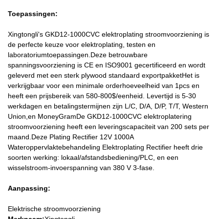
Toepassingen:
Xingtongli's GKD12-1000CVC elektroplating stroomvoorziening is
de perfecte keuze voor elektroplating, testen en
laboratoriumtoepassingen.Deze betrouwbare
spanningsvoorziening is CE en ISO9001 gecertificeerd en wordt
geleverd met een sterk plywood standaard exportpakketHet is
verkrijgbaar voor een minimale orderhoeveelheid van 1pcs en
heeft een prijsbereik van 580-800$/eenheid. Levertijd is 5-30
werkdagen en betalingstermijnen zijn L/C, D/A, D/P, T/T, Western
Union,en MoneyGramDe GKD12-1000CVC elektroplatering
stroomvoorziening heeft een leveringscapaciteit van 200 sets per
maand.Deze Plating Rectifier 12V 1000A
Wateroppervlaktebehandeling Elektroplating Rectifier heeft drie
soorten werking: lokaal/afstandsbediening/PLC, en een
wisselstroom-invoerspanning van 380 V 3-fase.
Aanpassing:
Elektrische stroomvoorziening