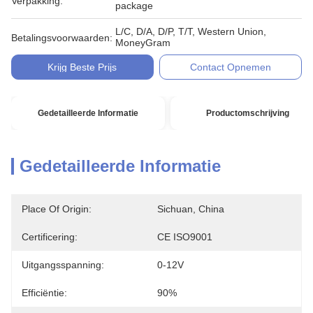
Verpakking:
package
L/C, D/A, D/P, T/T, Western Union,
Betalingsvoorwaarden:
MoneyGram
Krijg Beste Prijs
Contact Opnemen
Gedetailleerde Informatie
Productomschrijving
Gedetailleerde Informatie
Place Of Origin:
Sichuan, China
Certificering:
CE ISO9001
Uitgangsspanning:
0-12V
Efficiëntie:
90%