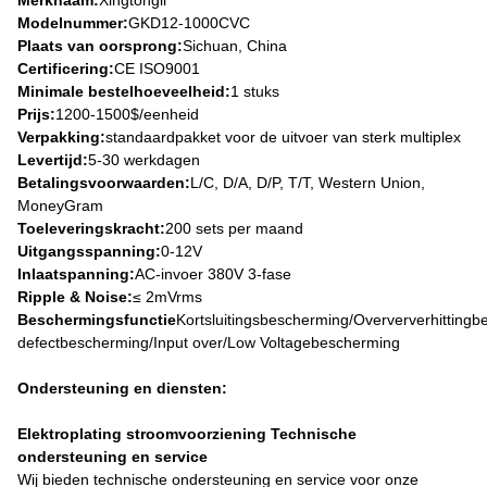
Merknaam:
Xingtongli
Modelnummer:
GKD12-1000CVC
Plaats van oorsprong:
Sichuan, China
Certificering:
CE ISO9001
Minimale bestelhoeveelheid:
1 stuks
Prijs:
1200-1500$/eenheid
Verpakking:
standaardpakket voor de uitvoer van sterk multiplex
Levertijd:
5-30 werkdagen
Betalingsvoorwaarden:
L/C, D/A, D/P, T/T, Western Union,
MoneyGram
Toeleveringskracht:
200 sets per maand
Uitgangsspanning:
0-12V
Inlaatspanning:
AC-invoer 380V 3-fase
Ripple & Noise:
≤ 2mVrms
Beschermingsfunctie
Kortsluitingsbescherming/Overververhitting
defectbescherming/Input over/Low Voltagebescherming
Ondersteuning en diensten:
Elektroplating stroomvoorziening Technische
ondersteuning en service
Wij bieden technische ondersteuning en service voor onze