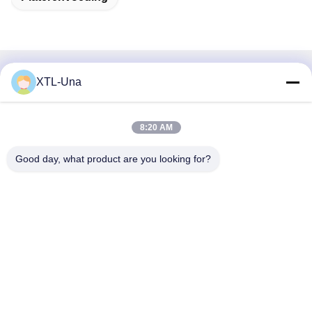
Snel contact
XTL-Una
Adres:
8:20 AM
Nr 327, Xingye-Road, het Gebied van het de
Industrieoosten, Xindu, Chengdu-stad, de provincie van
Good day, what product are you looking for?
Sichuan, China
Tel.:
86-28-83964043
E-mail
Unawang@cdxtlpower.com