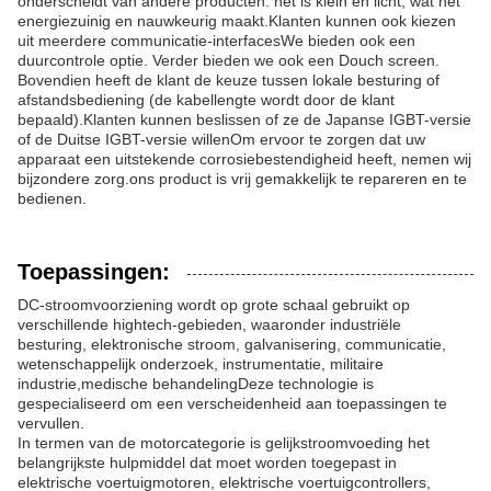
onderscheidt van andere producten: het is klein en licht, wat het
energiezuinig en nauwkeurig maakt.Klanten kunnen ook kiezen
uit meerdere communicatie-interfacesWe bieden ook een
duurcontrole optie. Verder bieden we ook een Douch screen.
Bovendien heeft de klant de keuze tussen lokale besturing of
afstandsbediening (de kabellengte wordt door de klant
bepaald).Klanten kunnen beslissen of ze de Japanse IGBT-versie
of de Duitse IGBT-versie willenOm ervoor te zorgen dat uw
apparaat een uitstekende corrosiebestendigheid heeft, nemen wij
bijzondere zorg.ons product is vrij gemakkelijk te repareren en te
bedienen.
Toepassingen:
DC-stroomvoorziening wordt op grote schaal gebruikt op
verschillende hightech-gebieden, waaronder industriële
besturing, elektronische stroom, galvanisering, communicatie,
wetenschappelijk onderzoek, instrumentatie, militaire
industrie,medische behandelingDeze technologie is
gespecialiseerd om een verscheidenheid aan toepassingen te
vervullen.
In termen van de motorcategorie is gelijkstroomvoeding het
belangrijkste hulpmiddel dat moet worden toegepast in
elektrische voertuigmotoren, elektrische voertuigcontrollers,