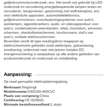
gelijkstroommotoronderzoek, enz. Het wordt ook gebruikt bij LED-
onderzoek en veroudering,energiebesparende lampen testen en
verouderen, lampproeven, gasvorming met wolfraamgloss, enz.
voor elektrische apparaten, automobielelektronica,
gelijkstroommotoren, motorbesturingssystemen voor auto's,
autolampen, sigarettenankers, audio- en videoapparatuur voor
auto's, condensatoren,weerstanden, relais, transistors, sensoren,
schermen, vloeistoftankschermen, touchscreens, dvd's van
auto's, mobiele telefoonschermen.
Bovendien wordt dit type voedingsbron toegepast op
elektrochemische gebieden zoals elektrolyse, galvanisering,
anodisering, onderzoek naar niet-ijzeren metalen.DC-
energievoorziening is aanpasbaar op alle andere gebieden van
productonderzoek en onderzoek en ontwikkeling.
Aanpassing:
Op maat gemaakte elektroplateringsploeg
Merknaam:
Xingtongli
Modelnummer:
GKD100-400CVC
Plaats van oorsprong:
China
Certificering:
CE ISO9001
Minimale bestelhoeveelheid:
1 stuks