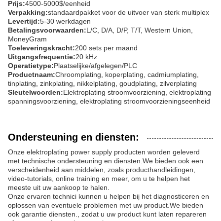
Prijs:
4500-5000$/eenheid
Verpakking:
standaardpakket voor de uitvoer van sterk multiplex
Levertijd:
5-30 werkdagen
Betalingsvoorwaarden:
L/C, D/A, D/P, T/T, Western Union,
MoneyGram
Toeleveringskracht:
200 sets per maand
Uitgangsfrequentie:
20 kHz
Operatietype:
Plaatselijke/afgelegen/PLC
Productnaam:
Chroomplating, koperplating, cadmiumplating,
tinplating, zinkplating, nikkelplating, goudplating, zilverplating
Sleutelwoorden:
Elektroplating stroomvoorziening, elektroplating
spanningsvoorziening, elektroplating stroomvoorzieningseenheid
Ondersteuning en diensten:
Onze elektroplating power supply producten worden geleverd
met technische ondersteuning en diensten.We bieden ook een
verscheidenheid aan middelen, zoals producthandleidingen,
video-tutorials, online training en meer, om u te helpen het
meeste uit uw aankoop te halen.
Onze ervaren technici kunnen u helpen bij het diagnosticeren en
oplossen van eventuele problemen met uw product.We bieden
ook garantie diensten., zodat u uw product kunt laten repareren