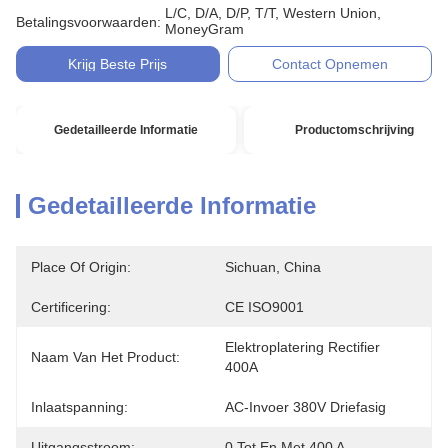
L/C, D/A, D/P, T/T, Western Union,
Betalingsvoorwaarden:
MoneyGram
Krijg Beste Prijs
Contact Opnemen
Gedetailleerde Informatie
Productomschrijving
Gedetailleerde Informatie
Place Of Origin:
Sichuan, China
Certificering:
CE ISO9001
Elektroplatering Rectifier 
Naam Van Het Product:
400A
Inlaatspanning:
AC-Invoer 380V Driefasig
Uitgangsstroom:
0 Tot En Met 400 A