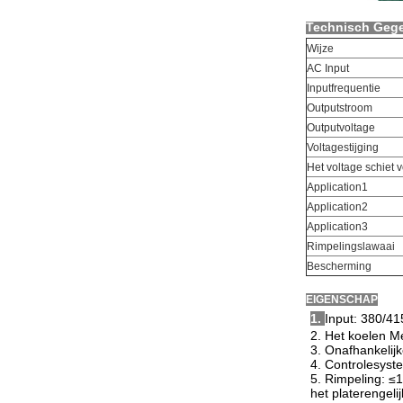
Technisch Geg
Wijze
AC Input
Inputfrequentie
Outputstroom
Outputvoltage
Voltagestijging
Het voltage schiet v
Application1
Application2
Application3
Rimpelingslawaai
Bescherming
EIGENSCHAP
1.
Input: 380/4
2. Het koelen M
3. Onafhankelij
4. Controlesyste
5. Rimpeling: ≤
het platerengeli