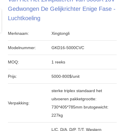
Gedwongen De Gelijkrichter Enige Fase -
Luchtkoeling
Merknaam:
Xingtongli
Modelnummer:
GKD16-5000CVC
MOQ:
1 reeks
Prijs:
5000-800$/unit
sterke triplex standaard het
uitvoeren pakketgrootte:
Verpakking:
730*405*785mm brutogewicht:
227kg
L/C, D/A, D/P, T/T, Western