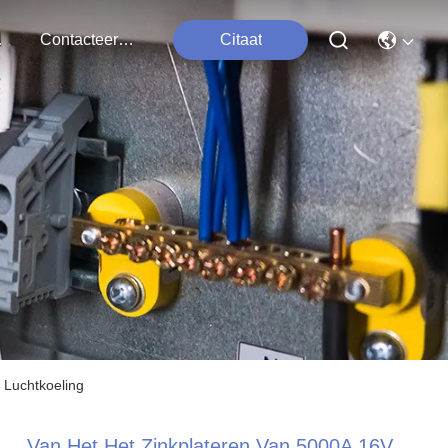
ten
Contacteer Ons
Citaat
 Luchtkoeling
Van Het Het Zinkplateren Van 5000A 16V