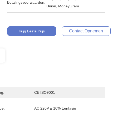
Betalingsvoorwaarden:
Union, MoneyGram
Contact Opnemen
Krijg Beste Prijs
ng:
CE ISO9001
ge:
AC 220V ± 10% Eenfasig