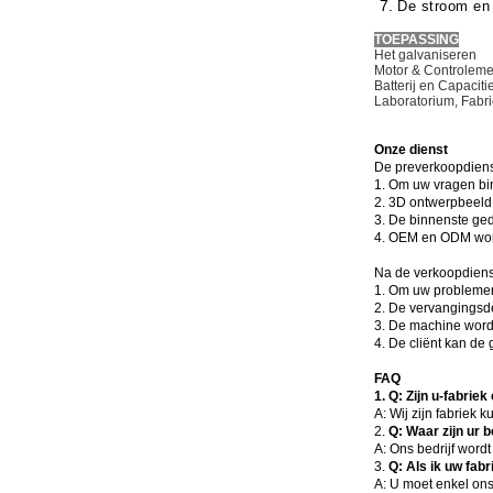
7.
De stroom en 
TOEPASSING
Het galvaniseren
Motor & Controlem
Batterij en Capacit
Laboratorium, Fabr
Onze dienst
De preverkoopdiens
1. Om uw vragen bi
2. 3D ontwerpbeel
3. De binnenste g
4. OEM en ODM wo
Na de verkoopdiens
1. Om uw problemen
2. De vervangingsd
3. De machine wordt
4. De cliënt kan de 
FAQ
1.
Q: Zijn u-fabriek 
A: Wij zijn fabriek
2.
Q: Waar zijn ur b
A: Ons bedrijf word
3.
Q: Als ik uw fab
A: U moet enkel ons