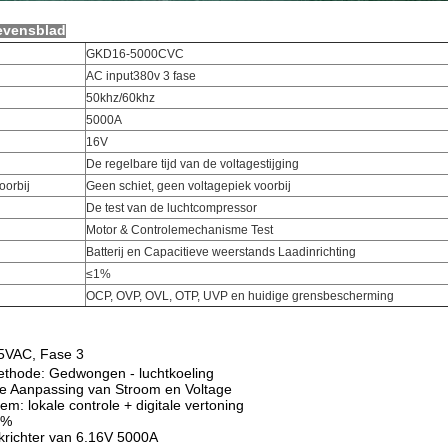
evensblad
GKD16-5000CVC
AC input380v 3 fase
50khz/60khz
5000A
16V
De regelbare tijd van de voltagestijging
oorbij
Geen schiet, geen voltagepiek voorbij
De test van de luchtcompressor
Motor & Controlemechanisme Test
Batterij en Capacitieve weerstands Laadinrichting
≤1%
OCP, OVP, OVL, OTP, UVP en huidige grensbescherming
15VAC, Fase 3
ethode: Gedwongen - luchtkoeling
ke Aanpassing van Stroom en Voltage
em: lokale controle + digitale vertoning
1%
jkrichter van 6.16V 5000A