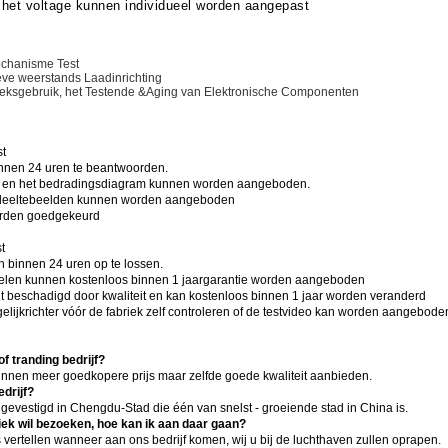
het voltage kunnen individueel worden aangepast
echanisme Test
ieve weerstands Laadinrichting
ieksgebruik, het Testende &Aging van Elektronische Componenten
t
nnen 24 uren te beantwoorden.
d en het bedradingsdiagram kunnen worden aangeboden.
edeeltebeelden kunnen worden aangeboden
rden goedgekeurd
t
 binnen 24 uren op te lossen.
elen kunnen kostenloos binnen 1 jaargarantie worden aangeboden
 beschadigd door kwaliteit en kan kostenloos binnen 1 jaar worden veranderd
gelijkrichter vóór de fabriek zelf controleren of de testvideo kan worden aangebode
of tranding bedrijf?
 kunnen meer goedkopere prijs maar zelfde goede kwaliteit aanbieden.
edrijf?
t gevestigd in Chengdu-Stad die één van snelst - groeiende stad in China is.
riek wil bezoeken, hoe kan ik aan daar gaan?
 vertellen wanneer aan ons bedrijf komen, wij u bij de luchthaven zullen oprapen.