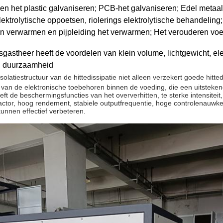
n het plastic galvaniseren; PCB-het galvaniseren; Edel metaalp
lektrolytische oppoetsen, riolerings elektrolytische behandeli
 verwarmen en pijpleiding het verwarmen; Het verouderen voe
gastheer heeft de voordelen van klein volume, lichtgewicht, elega
en duurzaamheid
solatiestructuur van de hittedissipatie niet alleen verzekert goede hitte
e van de elektronische toebehoren binnen de voeding, die een uitstekend
ft de beschermingsfuncties van het oververhitten, te sterke intensiteit,
ctor, hoog rendement, stabiele outputfrequentie, hoge controlenauwkeur
kunnen effectief verbeteren.