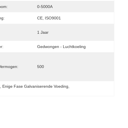
oom:
0-5000A
ng:
CE, ISO9001
1 Jaar
r:
Gedwongen - Luchtkoeling
Vermogen:
500
V
, 
Enige Fase Galvaniserende Voeding
, 