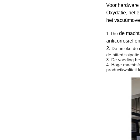
Voor hardware e
Oxydatie, het e
het vacuümoven
de machts
1.The
anticorrosief 
2.
De unieke de i
de hittedissipati
3. De voeding hee
4. Hoge machtsfa
productkwaliteit 