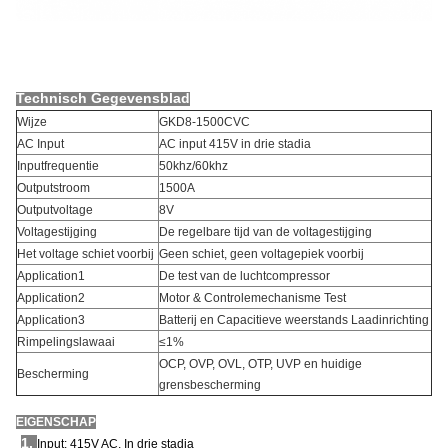
Technisch Gegevensblad
Wijze
GKD8-1500CVC
AC Input
AC input 415V in drie stadia
Inputfrequentie
50khz/60khz
Outputstroom
1500A
Outputvoltage
8V
Voltagestijging
De regelbare tijd van de voltagestijging
Het voltage schiet voorbij
Geen schiet, geen voltagepiek voorbij
Application1
De test van de luchtcompressor
Application2
Motor & Controlemechanisme Test
Application3
Batterij en Capacitieve weerstands Laadinrichting
Rimpelingslawaai
≤1%
OCP, OVP, OVL, OTP, UVP en huidige
Bescherming
grensbescherming
EIGENSCHAP
1.
Input: 415V AC, In drie stadia