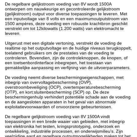
De regelbare gelijkstroom voeding van 8V wordt 1500A
ontworpen om nauwkeurige en gecontroleerde gelijkstroom
(gelijkstroom) output voor diverse toepassingen te leveren. Met
een inputvoltage van 8 volts en een maximumoutputstroom van
1500 ampères, deze voeding een robuuste krachtbron geschikt
verstrekt om tot 12kilowatts (1.200 watts) van elektromacht te
leveren.
Uitgerust met een digitale vertoning, verstrekt de voeding de
realtime op het outputvoltage en de huidige niveaus terugkoppelt,
toelatend gebruikers om de prestaties van de voeding te
controleren. Bovendien, zijn de controleknoppen, de knopen, of
een toetsenbordinterface inbegrepen, het toestaan van
gemakkelijke aanpassing en verfijning van de uitvoerparameters.
De voeding neemt diverse beschermingseigenschappen, met
inbegrip van overvoltagebescherming (OVP),
overstroombeveiliging (OCP), overtemperaturebescherming
(OTP), en kort:sluitenbescherming (SCP) op. De deze
beschermingenhulp verhindert potentiële schade aan de voeding
en de aangesloten apparaten in het geval van abnormale
exploitatievoorwaarden of onvoorziene gebeurtenissen.
De regelbare gelijkstroom voeding van 8V 1500A vindt
toepassingen in een brede waaier van gebieden, met inbegrip
van elektronika het testen, kringsprototyping, onderzoek en
ontwikkeling, industriële processen, en onderwijsmilieu's. Zijn
veelzijdige aard en regelbare outputmogelijkheden maken tot het