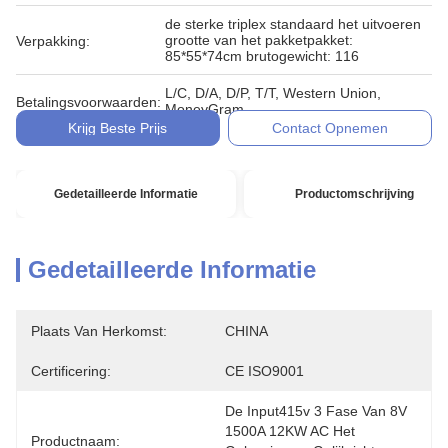
de sterke triplex standaard het uitvoeren
grootte van het pakketpakket:
Verpakking:
85*55*74cm brutogewicht: 116
L/C, D/A, D/P, T/T, Western Union,
Betalingsvoorwaarden:
MoneyGram
Krijg Beste Prijs
Contact Opnemen
Gedetailleerde Informatie
Productomschrijving
Gedetailleerde Informatie
Plaats Van Herkomst:
CHINA
Certificering:
CE ISO9001
De Input415v 3 Fase Van 8V 
1500A 12KW AC Het 
Productnaam: