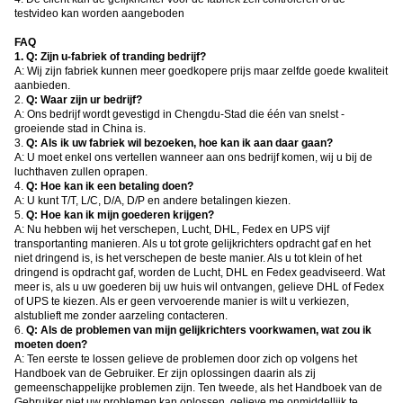
testvideo kan worden aangeboden
FAQ
1.
Q: Zijn u-fabriek of tranding bedrijf?
A: Wij zijn fabriek kunnen meer goedkopere prijs maar zelfde goede kwaliteit
aanbieden.
2.
Q: Waar zijn ur bedrijf?
A: Ons bedrijf wordt gevestigd in Chengdu-Stad die één van snelst -
groeiende stad in China is.
3.
Q: Als ik uw fabriek wil bezoeken, hoe kan ik aan daar gaan?
A: U moet enkel ons vertellen wanneer aan ons bedrijf komen, wij u bij de
luchthaven zullen oprapen.
4.
Q: Hoe kan ik een betaling doen?
A: U kunt T/T, L/C, D/A, D/P en andere betalingen kiezen.
5.
Q: Hoe kan ik mijn goederen krijgen?
A: Nu hebben wij het verschepen, Lucht, DHL, Fedex en UPS vijf
transportanting manieren. Als u tot grote gelijkrichters opdracht gaf en het
niet dringend is, is het verschepen de beste manier. Als u tot klein of het
dringend is opdracht gaf, worden de Lucht, DHL en Fedex geadviseerd. Wat
meer is, als u uw goederen bij uw huis wil ontvangen, gelieve DHL of Fedex
of UPS te kiezen. Als er geen vervoerende manier is wilt u verkiezen,
alstublieft me zonder aarzeling contacteren.
6.
Q: Als de problemen van mijn gelijkrichters voorkwamen, wat zou ik
moeten doen?
A: Ten eerste te lossen gelieve de problemen door zich op volgens het
Handboek van de Gebruiker. Er zijn oplossingen daarin als zij
gemeenschappelijke problemen zijn. Ten tweede, als het Handboek van de
Gebruiker niet uw problemen kan oplossen, gelieve me onmiddellijk te