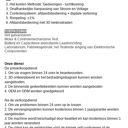
2. Het koelen Methode: Gedwongen - luchtkoeling
3. Onafhankelijke Aanpassing van Stroom en Voltage
4. Controlesysteem: afstandsbediening + digitale vertoning
5. Rimpeling: ≤1%
6. Afstandsbediening met 30 metersdraden
TOEPASSING
Het galvaniseren
Motor & Controlemechanisme Test
Batterij en Capacitieve weerstands Laadinrichting
Laboratorium, Fabrieksgebruik, het Testende &Aging van Elektronische
Componenten
Onze dienst
De preverkoopdienst
1. Om uw vragen binnen 24 uren te beantwoorden.
2. 3D ontwerpbeeld en het bedradingsdiagram kunnen worden
aangeboden.
3. De binnenste gedeeltebeelden kunnen worden aangeboden
4. OEM en ODM worden goedgekeurd
Na de verkoopdienst
1. Om uw problemen binnen 24 uren op te lossen.
2. De vervangingsdelen kunnen kostenloos binnen 1 jaargarantie worden
aangeboden
3. De machine wordt beschadigd door kwaliteit en kan kostenloos binnen 1
jaar worden veranderd
4. De cliënt kan de gelijkrichter vóór de fabriek zelf controleren of de