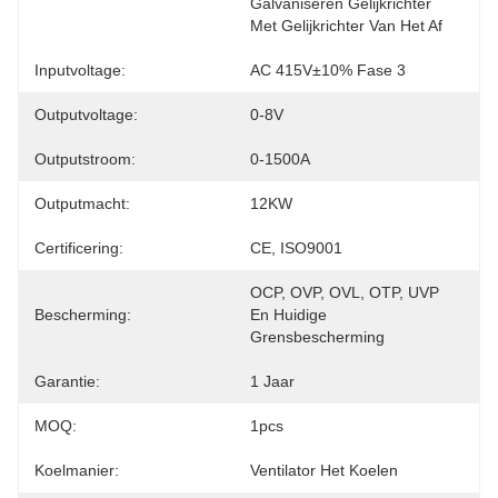
Galvaniseren Gelijkrichter 
Met Gelijkrichter Van Het Af
Inputvoltage:
AC 415V±10% Fase 3
Outputvoltage:
0-8V
Outputstroom:
0-1500A
Outputmacht:
12KW
Certificering:
CE, ISO9001
OCP, OVP, OVL, OTP, UVP 
Bescherming:
En Huidige 
Grensbescherming
Garantie:
1 Jaar
MOQ:
1pcs
Koelmanier:
Ventilator Het Koelen