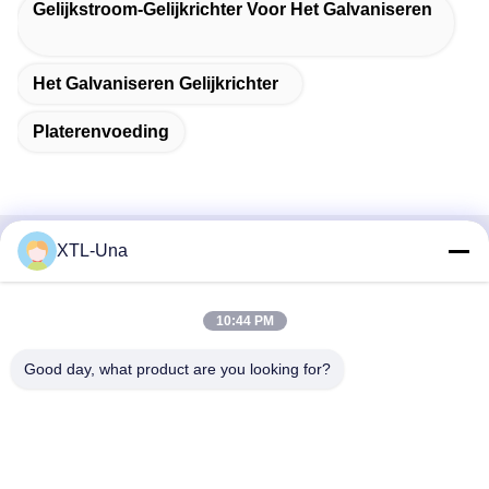
Gelijkstroom-Gelijkrichter Voor Het Galvaniseren
Het Galvaniseren Gelijkrichter
Platerenvoeding
XTL-Una
Snel contact
Adres:
10:44 PM
Nr 327, Xingye-Road, het Gebied van het de
Good day, what product are you looking for?
Industrieoosten, Xindu, Chengdu-stad, de provincie van
Sichuan, China
Tel.:
86-28-83964043