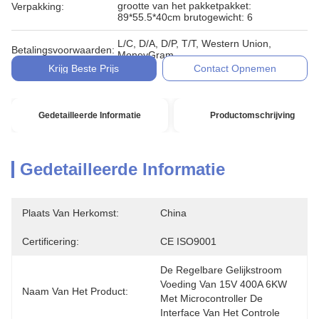
grootte van het pakketpakket:
Verpakking:
89*55.5*40cm brutogewicht: 6
L/C, D/A, D/P, T/T, Western Union,
Betalingsvoorwaarden:
MoneyGram
Krijg Beste Prijs
Contact Opnemen
Gedetailleerde Informatie
Productomschrijving
Gedetailleerde Informatie
Plaats Van Herkomst:
China
Certificering:
CE ISO9001
De Regelbare Gelijkstroom 
Voeding Van 15V 400A 6KW 
Naam Van Het Product:
Met Microcontroller De 
Interface Van Het Controle