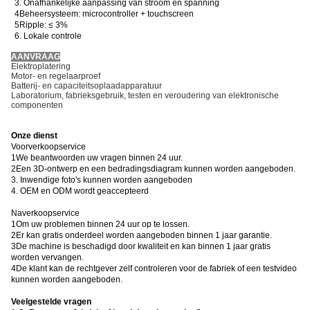
3. Onafhankelijke aanpassing van stroom en spanning
4Beheersysteem: microcontroller + touchscreen
5Ripple: ≤ 3%
6. Lokale controle
AANVRAAG
Elektroplatering
Motor- en regelaarproef
Batterij- en capaciteitsoplaadapparatuur
Laboratorium, fabrieksgebruik, testen en veroudering van elektronische
componenten
Onze dienst
Voorverkoopservice
1We beantwoorden uw vragen binnen 24 uur.
2Een 3D-ontwerp en een bedradingsdiagram kunnen worden aangeboden.
3. Inwendige foto's kunnen worden aangeboden
4. OEM en ODM wordt geaccepteerd
Naverkoopservice
1Om uw problemen binnen 24 uur op te lossen.
2Er kan gratis onderdeel worden aangeboden binnen 1 jaar garantie.
3De machine is beschadigd door kwaliteit en kan binnen 1 jaar gratis
worden vervangen.
4De klant kan de rechtgever zelf controleren voor de fabriek of een testvideo
kunnen worden aangeboden.
Veelgestelde vragen