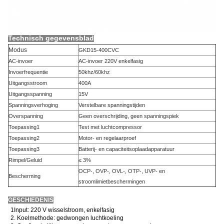
Technisch gegevensblad
Modus
GKD15-400CVC
AC-invoer
AC-invoer 220V enkelfasig
Invoerfrequentie
50khz/60khz
Uitgangsstroom
400A
Uitgangsspanning
15V
Spanningsverhoging
Verstelbare spanningstijden
Overspanning
Geen overschrijding, geen spanningspiek
Toepassing1
Test met luchtcompressor
Toepassing2
Motor- en regelaarproef
Toepassing3
Batterij- en capaciteitsoplaadapparatuur
Rimpel/Geluid
≤ 3%
OCP-, OVP-, OVL-, OTP-, UVP- en
Bescherming
stroomlimietbeschermingen
GESCHIEDENIS
1Input: 220 V wisselstroom, enkelfasig
2. Koelmethode: gedwongen luchtkoeling