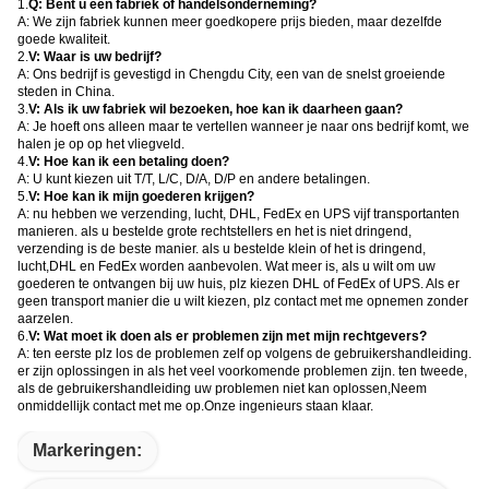
1.
Q: Bent u een fabriek of handelsonderneming?
A: We zijn fabriek kunnen meer goedkopere prijs bieden, maar dezelfde
goede kwaliteit.
2.
V: Waar is uw bedrijf?
A: Ons bedrijf is gevestigd in Chengdu City, een van de snelst groeiende
steden in China.
3.
V: Als ik uw fabriek wil bezoeken, hoe kan ik daarheen gaan?
A: Je hoeft ons alleen maar te vertellen wanneer je naar ons bedrijf komt, we
halen je op op het vliegveld.
4.
V: Hoe kan ik een betaling doen?
A: U kunt kiezen uit T/T, L/C, D/A, D/P en andere betalingen.
5.
V: Hoe kan ik mijn goederen krijgen?
A: nu hebben we verzending, lucht, DHL, FedEx en UPS vijf transportanten
manieren. als u bestelde grote rechtstellers en het is niet dringend,
verzending is de beste manier. als u bestelde klein of het is dringend,
lucht,DHL en FedEx worden aanbevolen. Wat meer is, als u wilt om uw
goederen te ontvangen bij uw huis, plz kiezen DHL of FedEx of UPS. Als er
geen transport manier die u wilt kiezen, plz contact met me opnemen zonder
aarzelen.
6.
V: Wat moet ik doen als er problemen zijn met mijn rechtgevers?
A: ten eerste plz los de problemen zelf op volgens de gebruikershandleiding.
er zijn oplossingen in als het veel voorkomende problemen zijn. ten tweede,
als de gebruikershandleiding uw problemen niet kan oplossen,Neem
onmiddellijk contact met me op.Onze ingenieurs staan klaar.
Markeringen: