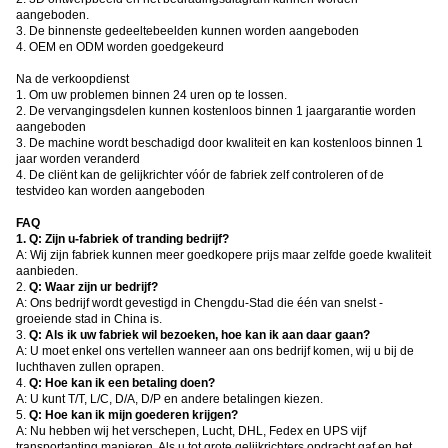
aangeboden.
3. De binnenste gedeeltebeelden kunnen worden aangeboden
4. OEM en ODM worden goedgekeurd
Na de verkoopdienst
1. Om uw problemen binnen 24 uren op te lossen.
2. De vervangingsdelen kunnen kostenloos binnen 1 jaargarantie worden
aangeboden
3. De machine wordt beschadigd door kwaliteit en kan kostenloos binnen 1
jaar worden veranderd
4. De cliënt kan de gelijkrichter vóór de fabriek zelf controleren of de
testvideo kan worden aangeboden
FAQ
1.
Q: Zijn u-fabriek of tranding bedrijf?
A: Wij zijn fabriek kunnen meer goedkopere prijs maar zelfde goede kwaliteit
aanbieden.
2.
Q: Waar zijn ur bedrijf?
A: Ons bedrijf wordt gevestigd in Chengdu-Stad die één van snelst -
groeiende stad in China is.
3.
Q: Als ik uw fabriek wil bezoeken, hoe kan ik aan daar gaan?
A: U moet enkel ons vertellen wanneer aan ons bedrijf komen, wij u bij de
luchthaven zullen oprapen.
4.
Q: Hoe kan ik een betaling doen?
A: U kunt T/T, L/C, D/A, D/P en andere betalingen kiezen.
5.
Q: Hoe kan ik mijn goederen krijgen?
A: Nu hebben wij het verschepen, Lucht, DHL, Fedex en UPS vijf
transportanting manieren. Als u tot grote gelijkrichters opdracht gaf en het