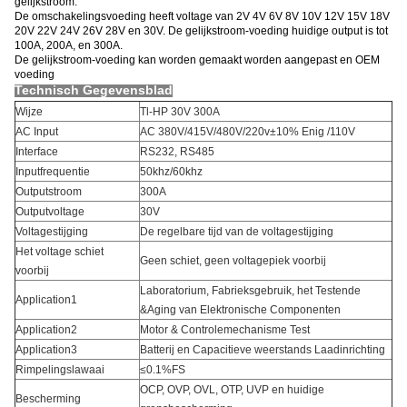
gelijkstroom.
De omschakelingsvoeding heeft voltage van 2V 4V 6V 8V 10V 12V 15V 18V
20V 22V 24V 26V 28V en 30V. De gelijkstroom-voeding huidige output is tot
100A, 200A, en 300A.
De gelijkstroom-voeding kan worden gemaakt worden aangepast en OEM
voeding
Technisch Gegevensblad
Wijze
Tl-HP 30V 300A
AC Input
AC 380V/415V/480V/220v±10% Enig /110V
Interface
RS232, RS485
Inputfrequentie
50khz/60khz
Outputstroom
300A
Outputvoltage
30V
Voltagestijging
De regelbare tijd van de voltagestijging
Het voltage schiet
Geen schiet, geen voltagepiek voorbij
voorbij
Laboratorium, Fabrieksgebruik, het Testende
Application1
&Aging van Elektronische Componenten
Application2
Motor & Controlemechanisme Test
Application3
Batterij en Capacitieve weerstands Laadinrichting
Rimpelingslawaai
≤0.1%FS
OCP, OVP, OVL, OTP, UVP en huidige
Bescherming