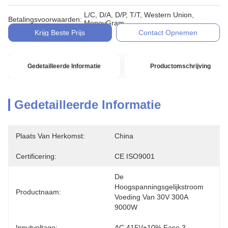
L/C, D/A, D/P, T/T, Western Union,
Betalingsvoorwaarden:
MoneyGram
Krijg Beste Prijs
Contact Opnemen
Gedetailleerde Informatie
Productomschrijving
Gedetailleerde Informatie
Plaats Van Herkomst:
China
Certificering:
CE ISO9001
De 
Hoogspanningsgelijkstroom 
Productnaam:
Voeding Van 30V 300A 
9000W
Inputvoltage:
AC 415V±10% Fase 3