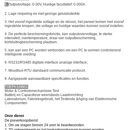
1.
Outputvoltage: 0-30V, Huidige facultatief: 0-300A.
2. Lage rimpeling en met geringe geluidssterkte
3. Het vooraf ingestelde voltage en de stroom, het paneel komen met vooraf
ingestelde knopen, die voltage en huidige waarden kunnen vooraf instellen.
4. De perfecte beschermingsfunctie, kan outputovervoltage, te sterke
intensiteit, overtemperature, draai van outputbescherming,
kortsluitingbescherming plaatsen.
5. kan aan een PC worden verbonden om een PC te vormen controlerend
intelligente voeding
6. RS232/RS485 digitale interface analoge interface,
7.
Moudbus-RTU standaard communicatie protocol.
8. Aangepaste aanvaardbare specificaties en functies
TOEPASSING:
Motor & Controlemechanisme Test
Batterij en Capacitieve weerstands Laadinrichting
Laboratorium, Fabrieksgebruik, het Testende &Aging van Elektronische
Componenten
Onze dienst
De preverkoopdienst
1. Om uw vragen binnen 24 uren te beantwoorden.
2. 3D ontwerpbeeld en het bedradingsdiagram kunnen worden