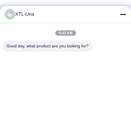
XTL-Una
Snel contact
Adres:
5:43 AM
Nr 327, Xingye-Road, het Gebied van het de
Good day, what product are you looking for?
Industrieoosten, Xindu, Chengdu-stad, de provincie van
Sichuan, China
Tel.:
86-28-83964043
E-mail
Unawang@cdxtlpower.com
Privacybeleid
|
Sitemap
| De Goede Kwaliteit van China