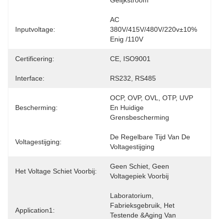
Gelijkstroom
AC 
Inputvoltage:
380V/415V/480V/220v±10% 
Enig /110V
Certificering:
CE, ISO9001
Interface:
RS232, RS485
OCP, OVP, OVL, OTP, UVP 
Bescherming:
En Huidige 
Grensbescherming
De Regelbare Tijd Van De 
Voltagestijging:
Voltagestijging
Geen Schiet, Geen 
Het Voltage Schiet Voorbij:
Voltagepiek Voorbij
Laboratorium, 
Fabrieksgebruik, Het 
Application1:
Testende &Aging Van 