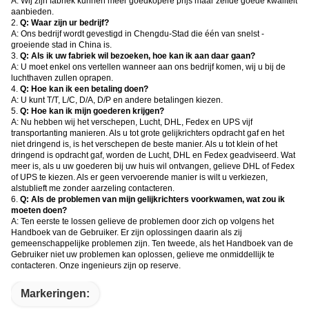
A: Wij zijn fabriek kunnen meer goedkopere prijs maar zelfde goede kwaliteit
aanbieden.
2.
Q: Waar zijn ur bedrijf?
A: Ons bedrijf wordt gevestigd in Chengdu-Stad die één van snelst -
groeiende stad in China is.
3.
Q: Als ik uw fabriek wil bezoeken, hoe kan ik aan daar gaan?
A: U moet enkel ons vertellen wanneer aan ons bedrijf komen, wij u bij de
luchthaven zullen oprapen.
4.
Q: Hoe kan ik een betaling doen?
A: U kunt T/T, L/C, D/A, D/P en andere betalingen kiezen.
5.
Q: Hoe kan ik mijn goederen krijgen?
A: Nu hebben wij het verschepen, Lucht, DHL, Fedex en UPS vijf
transportanting manieren. Als u tot grote gelijkrichters opdracht gaf en het
niet dringend is, is het verschepen de beste manier. Als u tot klein of het
dringend is opdracht gaf, worden de Lucht, DHL en Fedex geadviseerd. Wat
meer is, als u uw goederen bij uw huis wil ontvangen, gelieve DHL of Fedex
of UPS te kiezen. Als er geen vervoerende manier is wilt u verkiezen,
alstublieft me zonder aarzeling contacteren.
6.
Q: Als de problemen van mijn gelijkrichters voorkwamen, wat zou ik
moeten doen?
A: Ten eerste te lossen gelieve de problemen door zich op volgens het
Handboek van de Gebruiker. Er zijn oplossingen daarin als zij
gemeenschappelijke problemen zijn. Ten tweede, als het Handboek van de
Gebruiker niet uw problemen kan oplossen, gelieve me onmiddellijk te
contacteren. Onze ingenieurs zijn op reserve.
Markeringen: