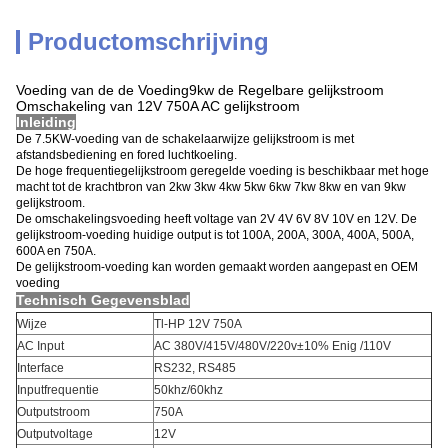
Productomschrijving
Voeding van de de Voeding9kw de Regelbare gelijkstroom
Omschakeling van 12V 750A AC gelijkstroom
Inleiding
De 7.5KW-voeding van de schakelaarwijze gelijkstroom is met
afstandsbediening en fored luchtkoeling.
De hoge frequentiegelijkstroom geregelde voeding is beschikbaar met hoge
macht tot de krachtbron van 2kw 3kw 4kw 5kw 6kw 7kw 8kw en van 9kw
gelijkstroom.
De omschakelingsvoeding heeft voltage van 2V 4V 6V 8V 10V en 12V. De
gelijkstroom-voeding huidige output is tot 100A, 200A, 300A, 400A, 500A,
600A en 750A.
De gelijkstroom-voeding kan worden gemaakt worden aangepast en OEM
voeding
Technisch Gegevensblad
Wijze
Tl-HP 12V 750A
AC Input
AC 380V/415V/480V/220v±10% Enig /110V
Interface
RS232, RS485
Inputfrequentie
50khz/60khz
Outputstroom
750A
Outputvoltage
12V