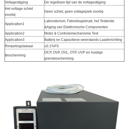
Voltagestijging
De regelbare tijd van de voltagestijging
Het voltage schiet
Geen schiet, geen voltagepiek voorbij
voorbij
Laboratorium, Fabrieksgebruik, het Testende
Application1
&Aging van Elektronische Componenten
Application2
Motor & Controlemechanisme Test
Application3
Batterij en Capacitieve weerstands Laadinrichting
Rimpelingslawaai
≤0.1%FS
OCP, OVP, OVL, OTP, UVP en huidige
Bescherming
grensbescherming