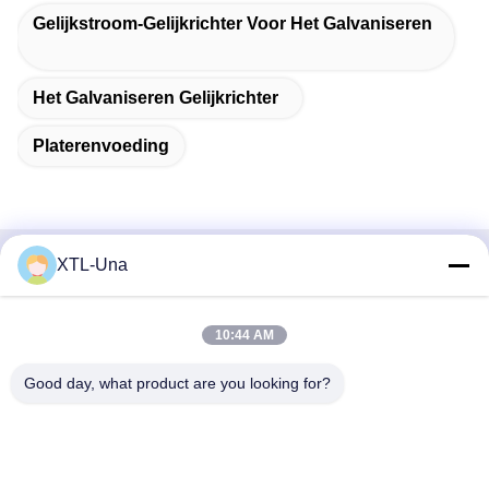
Gelijkstroom-Gelijkrichter Voor Het Galvaniseren
Het Galvaniseren Gelijkrichter
Platerenvoeding
XTL-Una
Snel contact
Adres:
10:44 AM
Nr 327, Xingye-Road, het Gebied van het de
Good day, what product are you looking for?
Industrieoosten, Xindu, Chengdu-stad, de provincie van
Sichuan, China
Tel.:
86-28-83964043