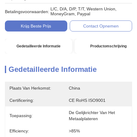
L/C, D/A, D/P, T/T, Western Union,
Betalingsvoorwaarden:
MoneyGram, Paypal
Krijg Beste Prijs
Contact Opnemen
Gedetailleerde Informatie
Productomschrijving
Gedetailleerde Informatie
Plaats Van Herkomst:
China
Certificering:
CE RoHS ISO9001
De Gelijkrichter Van Het 
Toepassing:
Metaalplateren
Efficiency:
>85%