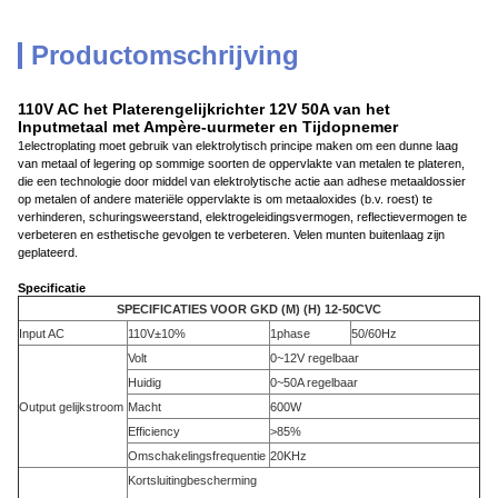
Productomschrijving
110V AC het Platerengelijkrichter 12V 50A van het
Inputmetaal met Ampère-uurmeter en Tijdopnemer
1electroplating moet gebruik van elektrolytisch principe maken om een dunne laag
van metaal of legering op sommige soorten de oppervlakte van metalen te plateren,
die een technologie door middel van elektrolytische actie aan adhese metaaldossier
op metalen of andere materiële oppervlakte is om metaaloxides (b.v. roest) te
verhinderen, schuringsweerstand, elektrogeleidingsvermogen, reflectievermogen te
verbeteren en esthetische gevolgen te verbeteren. Velen munten buitenlaag zijn
geplateerd.
Specificatie
SPECIFICATIES VOOR GKD (M) (H) 12-50CVC
Input AC
110V±10%
1phase
50/60Hz
Volt
0~12V regelbaar
Huidig
0~50A regelbaar
Output gelijkstroom
Macht
600W
Efficiency
>85%
Omschakelingsfrequentie
20KHz
Kortsluitingbescherming