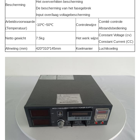
Het oververhitten bescherming
Bescherming
De bescherming van het fasegebrek
Input over/laag voltagebescherming
Arbeidsvoorwaarde
Comité controle
-10℃~50℃
Controlewijze
(Temperatuur)
Afstandsbediening
Constant Voltage (cv)
Netto gewicht
7.5kg
Het werk wijze
Constant Current (CC)
Afmeting (mm)
420*310*145mm
Koelmanier
Luchtkoeling