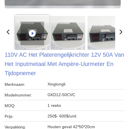
110V AC Het Platerengelijkrichter 12V 50A Van
Het Inputmetaal Met Ampère-Uurmeter En
Tijdopnemer
Xingtongli
Merknaam:
GKD12-50CVC
Modelnummer:
1 reeks
MOQ:
250$- 600$/unit
Prijs:
Houten geval 42*50*20cm
Verpakking: