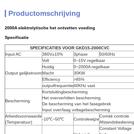
Productomschrijving
2000A elektrolytische het ontvetten voeding
Specificatie
SPECIFICATIES VOOR GKD15-2000CVC
Input AC
380V±10%
3phase
50/60Hz
Volt
0~15V regelbaar
Huidig
0~2000A regelbaar
Output gelijkstroom
Macht
30KW
Efficiency
>85%
outputfrequentie
40KHz vast
Kortsluitingbescherming
Het oververhitten bescherming
Bescherming
De bescherming van het fasegebrek
Input over/laag voltagebescherming
Arbeidsvoorwaarde
Comité controle
-10℃~50℃
Controlewijze
(Temperatuur)
Afstandsbedienin
Constant Voltage