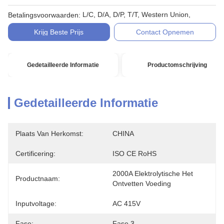
L/C, D/A, D/P, T/T, Western Union,
Betalingsvoorwaarden:
Krijg Beste Prijs
Contact Opnemen
Gedetailleerde Informatie
Productomschrijving
Gedetailleerde Informatie
Plaats Van Herkomst:
CHINA
Certificering:
ISO CE RoHS
2000A Elektrolytische Het 
Productnaam:
Ontvetten Voeding
Inputvoltage:
AC 415V
Fase:
Fase 3