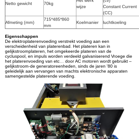
Het werk
(cv)
Netto gewicht
70kg
wijze
Constant Current
(CC)
715*485*860
Afmeting (mm)
Koelmanier
luchtkoeling
mm
Eigenschappen
De elektroplaterenvoeding verstrekt voeding aan een
verscheidenheid van platerenbad. Het plateren kan in
gelijkstroomplateren, het omgekeerde plateren van de
cycluspool, en impuls worden verdeeld galvaniserend Vroege die
het platerenvoeding van etc… door AC motoren wordt gebruikt –
gelijkstroom-de generatoreenheden, sinds de jaren '80 is
geleidelijk aan vervangen van machts elektronische apparaten
samengestelde platerende voeding.