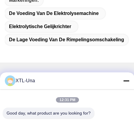
Markeringen:
De Voeding Van De Elektrolysemachine
Elektrolytische Gelijkrichter
De Lage Voeding Van De Rimpelingsomschakeling
Snel contact
XTL-Una
Adres:
Nr 327, Xingye-Road, het Gebied van het de
12:31 PM
Industrieoosten, Xindu, Chengdu-stad, de provincie van
Good day, what product are you looking for?
Sichuan, China
Tel.:
86-28-83964043