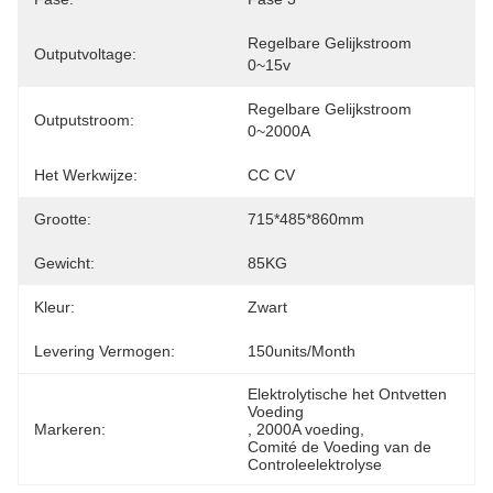
Regelbare Gelijkstroom 
Outputvoltage:
0~15v
Regelbare Gelijkstroom 
Outputstroom:
0~2000A
Het Werkwijze:
CC CV
Grootte:
715*485*860mm
Gewicht:
85KG
Kleur:
Zwart
Levering Vermogen:
150units/month
Elektrolytische het Ontvetten 
Voeding
Markeren:
, 
2000A voeding
, 
Comité de Voeding van de 
Controleelektrolyse