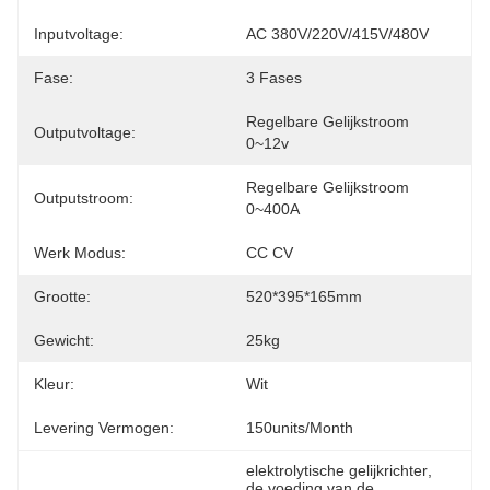
Inputvoltage:
AC 380V/220V/415V/480V
Fase:
3 Fases
Regelbare Gelijkstroom 
Outputvoltage:
0~12v
Regelbare Gelijkstroom 
Outputstroom:
0~400A
Werk Modus:
CC CV
Grootte:
520*395*165mm
Gewicht:
25kg
Kleur:
Wit
Levering Vermogen:
150units/month
elektrolytische gelijkrichter
, 
de voeding van de 