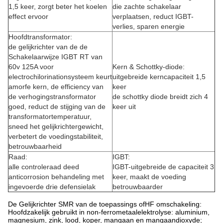
1,5 keer, zorgt beter het koelen
die zachte schakelaar
effect ervoor
verplaatsen, reduct IGBT-
verlies, sparen energie
Hoofdtransformator:
de gelijkrichter van de de
Schakelaarwijze IGBT RT van
60v 125A voor
Kern & Schottky-diode:
electrochilorinationsysteem keurt
uitgebreide kerncapaciteit 1,5
amorfe kern, de efficiency van
keer
de verhogingstransformator
de schottky diode breidt zich 4
goed, reduct de stijging van de
keer uit
transformatortemperatuur,
sneed het gelijkrichtergewicht,
verbetert de voedingstabiliteit,
betrouwbaarheid
Raad:
IGBT:
alle controleraad deed
IGBT-uitgebreide de capaciteit 3
anticorrosion behandeling met
keer, maakt de voeding
ingevoerde drie defensielak
betrouwbaarder
De Gelijkrichter SMR van de toepassings ofHF omschakeling:
Hoofdzakelijk gebruikt in non-ferrometaalelektrolyse: aluminium,
magnesium, zink, lood, koper, mangaan en mangaandioxyde;