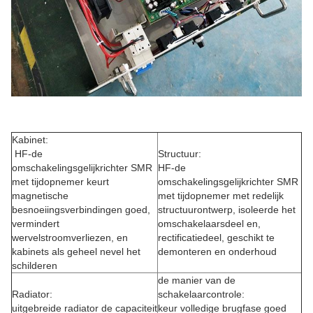
Kabinet:
HF-de
Structuur:
omschakelingsgelijkrichter SMR
HF-de
met tijdopnemer keurt
omschakelingsgelijkrichter SMR
magnetische
met tijdopnemer met redelijk
besnoeiingsverbindingen goed,
structuurontwerp, isoleerde het
vermindert
omschakelaarsdeel en,
wervelstroomverliezen, en
rectificatiedeel, geschikt te
kabinets als geheel nevel het
demonteren en onderhoud
schilderen
de manier van de
Radiator:
schakelaarcontrole:
uitgebreide radiator de capaciteit
keur volledige brugfase goed