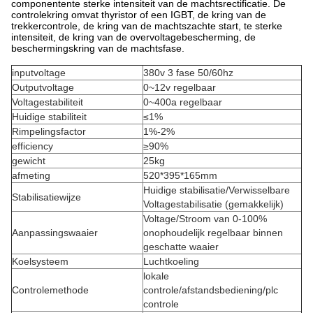
componentente sterke intensiteit van de machtsrectificatie. De
controlekring omvat thyristor of een IGBT, de kring van de
trekkercontrole, de kring van de machtszachte start, te sterke
intensiteit, de kring van de overvoltagebescherming, de
beschermingskring van de machtsfase.
inputvoltage
380v 3 fase 50/60hz
Outputvoltage
0~12v regelbaar
Voltagestabiliteit
0~400a regelbaar
Huidige stabiliteit
≤1%
Rimpelingsfactor
1%-2%
efficiency
≥90%
gewicht
25kg
afmeting
520*395*165mm
Huidige stabilisatie/Verwisselbare
Stabilisatiewijze
Voltagestabilisatie (gemakkelijk)
Voltage/Stroom van 0-100%
Aanpassingswaaier
onophoudelijk regelbaar binnen
geschatte waaier
Koelsysteem
Luchtkoeling
lokale
Controlemethode
controle/afstandsbediening/plc
controle