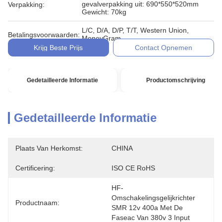
gevalverpakking uit: 690*550*520mm
Verpakking:
Gewicht: 70kg
L/C, D/A, D/P, T/T, Western Union,
Betalingsvoorwaarden:
MoneyGram
Krijg Beste Prijs
Contact Opnemen
Gedetailleerde Informatie
Productomschrijving
Gedetailleerde Informatie
Plaats Van Herkomst:
CHINA
Certificering:
ISO CE RoHS
HF-
Omschakelingsgelijkrichter 
Productnaam:
SMR 12v 400a Met De 
Faseac Van 380v 3 Input