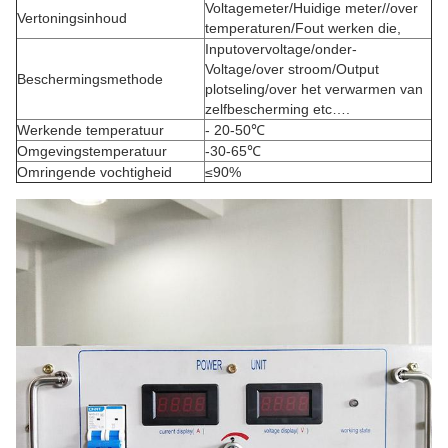
Voltagemeter/Huidige meter//over
Vertoningsinhoud
temperaturen/Fout werken die,
Inputovervoltage/onder-
Voltage/over stroom/Output
Beschermingsmethode
plotseling/over het verwarmen van
zelfbescherming etc….
Werkende temperatuur
-
20-50℃
Omgevingstemperatuur
-30-65℃
Omringende vochtigheid
≤90%