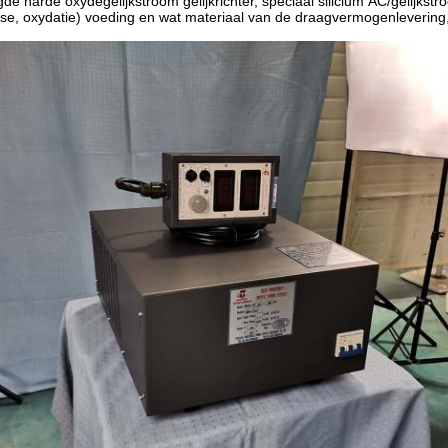
e harde oxydegelijkstroom gelijkrichter, speciaal silicium AC/gelijkst
yse, oxydatie) voeding en wat materiaal van de draagvermogenlevering