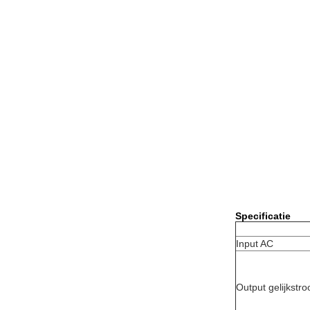
Specificatie
Input AC
Output gelijkstr