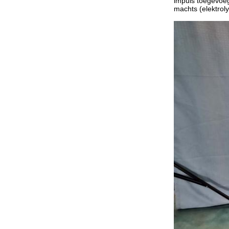
impuls toegevoegd
machts (elektrol