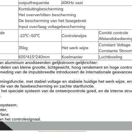
outputfrequentie
40KHz vast
Kortsluitingbescherming
Het oververhitten bescherming
De bescherming van het fasegebrek
Input over/laag voltagebescherming
rde
Comité controle
-10℃~50℃
Controlewijze
Afstandsbedienin
Constant Voltage 
35kg
Het werk wijze
Constante Stroo
605*415*240mm
Koelmanier
Luchtkoeling
 aluminium anodiseerden gelijkstroom-gelijkrichter:
rdelen van kleine grootte, lichtgewicht, hoog rendement en hoge contro
oeding van de impulsbreedte introduceert de internationale geavancee
ingsfunctie, met stabiel voltage en stabiele huidige het werk wijze, en m
tie van de fasebescherming en zachte startfunctie.
 het speciale systeem van de ontwerpcontrole goed, en de interne struc
.
gssysteem;
ter;
rface;
an het controlesignaal.