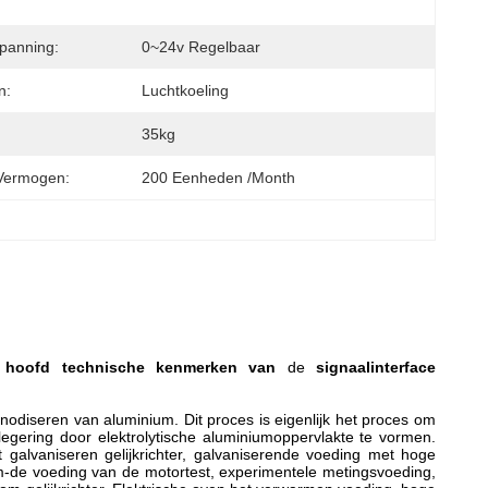
panning:
0~24v Regelbaar
n:
Luchtkoeling
35kg
Vermogen:
200 Eenheden /Month
e
hoofd technische kenmerken van
de
signaalinterface
nodiseren van aluminium. Dit proces is eigenlijk het proces om
legering door elektrolytische aluminiumoppervlakte te vormen.
 galvaniseren gelijkrichter, galvaniserende voeding met hoge
room-de voeding van de motortest, experimentele metingsvoeding,