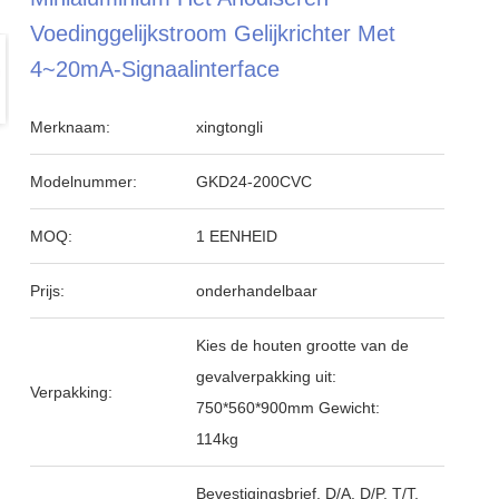
Voedinggelijkstroom Gelijkrichter Met
4~20mA-Signaalinterface
Merknaam:
xingtongli
Modelnummer:
GKD24-200CVC
MOQ:
1 EENHEID
Prijs:
onderhandelbaar
Kies de houten grootte van de
gevalverpakking uit:
Verpakking:
750*560*900mm Gewicht:
114kg
Bevestigingsbrief, D/A, D/P, T/T,