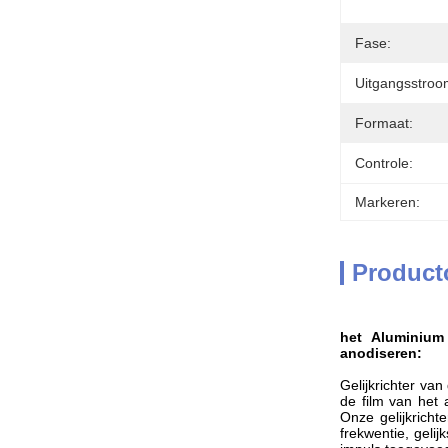
Fase:
Uitgangsstroo
Formaat:
Controle:
Markeren:
Product
het Aluminium
anodiseren
:
Gelijkrichter va
de film van het 
Onze gelijkricht
frekwentie, geli