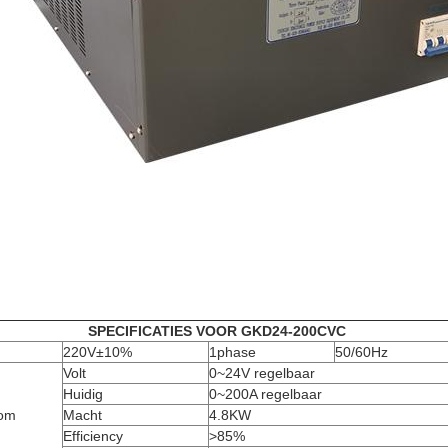
SPECIFICATIES VOOR GKD24-200CVC
220V±10%
1phase
50/60Hz
Volt
0~24V regelbaar
Huidig
0~200A regelbaar
oom
Macht
4.8KW
Efficiency
>85%