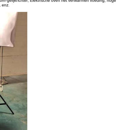
room-gelijkrichter, Elektrische oven het verwarmen voeding, hoge
, enz.