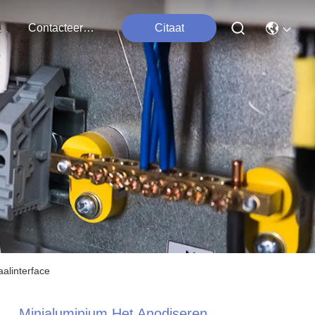
ten
Contacteer Ons
Citaat
alinterface
Minialuminium Het Anodiseren