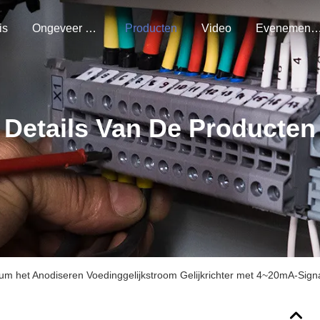
is
Ongeveer Ons
Producten
Video
Evenemen
Details Van De Producten
um het Anodiseren Voedinggelijkstroom Gelijkrichter met 4~20mA-Signa