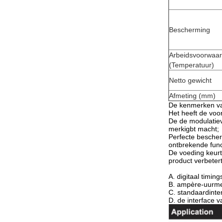
Bescherming
Arbeidsvoorwaa
(Temperatuur)
Netto gewicht
Afmeting (mm)
De kenmerken van
Het heeft de voo
De de modulatiev
merkigbt macht;
Perfecte bescherm
ontbrekende func
De voeding keurt
product verbetert
A. digitaal timin
B. ampère-uurme
C. standaardinte
D. de interface v