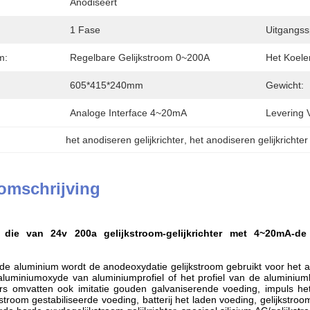
Anodiseert
1 Fase
Uitgangss
m:
Regelbare Gelijkstroom 0~200A
Het Koele
605*415*240mm
Gewicht:
Analoge Interface 4~20mA
Levering 
het anodiseren gelijkrichter
, 
het anodiseren gelijkrichter
omschrijving
 die van 24v 200a gelijkstroom-gelijkrichter met 4~20mA-d
n de aluminium wordt de anodeoxydatie gelijkstroom gebruikt voor het a
aluminiumoxyde van aluminiumprofiel of het profiel van de aluminium
ers omvatten ook imitatie gouden galvaniserende voeding, impuls het
jkstroom gestabiliseerde voeding, batterij het laden voeding, gelijkst