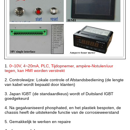
1.
0~10V, 4~20mA, PLC, Tijdopnemer, ampère-Notulen/uur
tegen, kan HMI worden verstrekt
2.
Controlewijze: Lokale controle of Afstandsbediening (de lengte
van kabel wordt bepaald door klanten)
3.
Japan IGBT (de standaardkeus) wordt of Duitsland IGBT
goedgekeurd
4.
Na gegalvaniseerd phosphated, en het plastiek bespoten, de
chassis heeft de uitstekende functie van de corrosieweerstand
5.
Gemakkelijk te werken en repaire