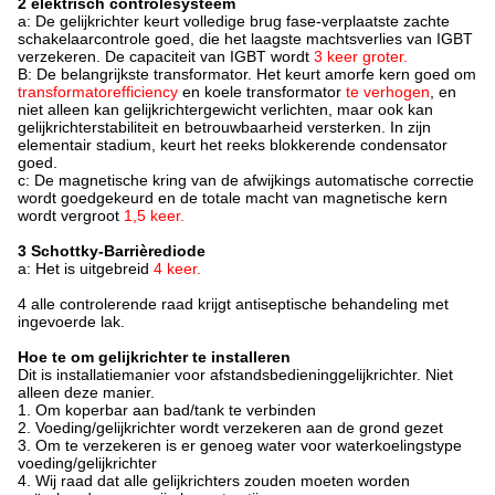
2 elektrisch controlesysteem
a: De gelijkrichter keurt volledige brug fase-verplaatste zachte
schakelaarcontrole goed, die het laagste machtsverlies van IGBT
verzekeren. De capaciteit van IGBT wordt
3 keer groter.
B: De belangrijkste transformator. Het keurt amorfe kern goed om
transformatorefficiency
en koele transformator
te verhogen
, en
niet alleen kan gelijkrichtergewicht verlichten, maar ook kan
gelijkrichterstabiliteit en betrouwbaarheid versterken. In zijn
elementair stadium, keurt het reeks blokkerende condensator
goed.
c: De magnetische kring van
de
afwijkings automatische correctie
wordt goedgekeurd en de totale macht van magnetische kern
wordt vergroot
1,5 keer.
3 Schottky-Barrièrediode
a: Het is uitgebreid
4 keer.
4 alle controlerende raad krijgt antiseptische behandeling met
ingevoerde lak.
Hoe te om gelijkrichter te installeren
Dit is installatiemanier voor afstandsbedieninggelijkrichter. Niet
alleen deze manier.
1. Om koperbar aan bad/tank te verbinden
2. Voeding/gelijkrichter wordt verzekeren aan de grond gezet
3. Om te verzekeren is er genoeg water voor waterkoelingstype
voeding/gelijkrichter
4. Wij raad dat alle gelijkrichters zouden moeten worden