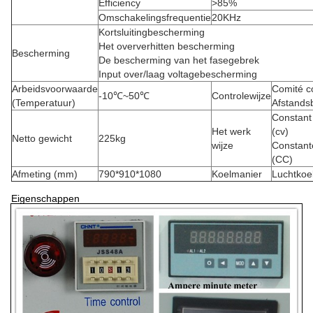
Efficiency
>
85%
Omschakelingsfrequentie
20KHz
Kortsluitingbescherming
Het oververhitten bescherming
Bescherming
De bescherming van het fasegebrek
Input over/laag voltagebescherming
Arbeidsvoorwaarde
Comité c
-10℃~50℃
Controlewijze
(Temperatuur)
Afstands
Constant
Het werk
(cv)
Netto gewicht
225kg
wijze
Constant
(CC)
Afmeting (mm)
790*910*1080
Koelmanier
Luchtkoe
Eigenschappen