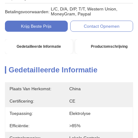
L/C, D/A, D/P, T/T, Western Union,
Betalingsvoorwaarden:
MoneyGram, Paypal
Krijg Beste Prijs
Contact Opnemen
Gedetailleerde Informatie
Productomschrijving
Gedetailleerde Informatie
Plaats Van Herkomst:
China
Certificering:
CE
Toepassing:
Elektrolyse
Efficiëntie:
>85%