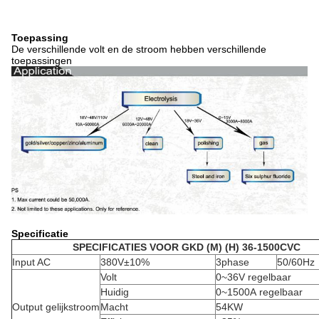
Toepassing
De verschillende volt en de stroom hebben verschillende
toepassingen
Specificatie
SPECIFICATIES VOOR GKD (M) (H) 36-1500CVC
Input AC
380V±10%
3phase
50/60Hz
Volt
0~36V regelbaar
Huidig
0~1500A regelbaar
Output gelijkstroom
Macht
54KW