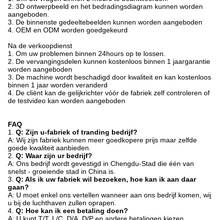
2. 3D ontwerpbeeld en het bedradingsdiagram kunnen worden
aangeboden.
3. De binnenste gedeeltebeelden kunnen worden aangeboden
4. OEM en ODM worden goedgekeurd
Na de verkoopdienst
1. Om uw problemen binnen 24hours op te lossen.
2. De vervangingsdelen kunnen kostenloos binnen 1 jaargarantie
worden aangeboden
3. De machine wordt beschadigd door kwaliteit en kan kostenloos
binnen 1 jaar worden veranderd
4. De cliënt kan de gelijkrichter vóór de fabriek zelf controleren of
de testvideo kan worden aangeboden
FAQ
1.
Q: Zijn u-fabriek of tranding bedrijf?
A: Wij zijn fabriek kunnen meer goedkopere prijs maar zelfde
goede kwaliteit aanbieden.
2.
Q: Waar zijn ur bedrijf?
A: Ons bedrijf wordt gevestigd in Chengdu-Stad die één van
snelst - groeiende stad in China is.
3.
Q: Als ik uw fabriek wil bezoeken, hoe kan ik aan daar
gaan?
A: U moet enkel ons vertellen wanneer aan ons bedrijf komen, wij
u bij de luchthaven zullen oprapen.
4.
Q: Hoe kan ik een betaling doen?
A: U kunt T/T, L/C, D/A, D/P en andere betalingen kiezen.