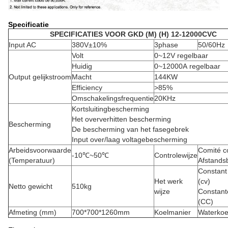
Specificatie
SPECIFICATIES VOOR GKD (M) (H) 12-12000CVC
Input AC
380V±10%
3phase
50/60Hz
Volt
0~12V regelbaar
Huidig
0~12000A regelbaar
Output gelijkstroom
Macht
144KW
Efficiency
>
85%
Omschakelingsfrequentie
20KHz
Kortsluitingbescherming
Het oververhitten bescherming
Bescherming
De bescherming van het fasegebrek
Input over/laag voltagebescherming
Arbeidsvoorwaarde
Comité c
-10℃~50℃
Controlewijze
(Temperatuur)
Afstands
Constant
Het werk
(cv)
Netto gewicht
510kg
wijze
Constant
(CC)
Afmeting (mm)
700*700*1260mm
Koelmanier
Waterkoe