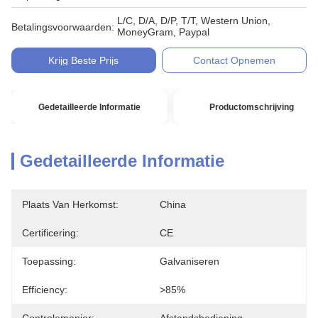
L/C, D/A, D/P, T/T, Western Union,
Betalingsvoorwaarden:
MoneyGram, Paypal
Krijg Beste Prijs
Contact Opnemen
Gedetailleerde Informatie
Productomschrijving
Gedetailleerde Informatie
Plaats Van Herkomst:
China
Certificering:
CE
Toepassing:
Galvaniseren
Efficiency:
>85%