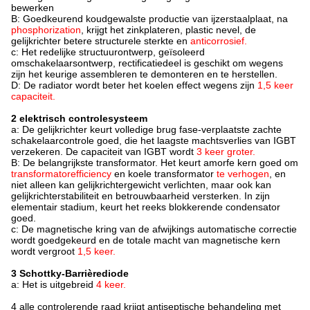
bewerken
B: Goedkeurend koudgewalste productie van ijzerstaalplaat, na
phosphorization
, krijgt het zinkplateren, plastic nevel, de
gelijkrichter betere structurele sterkte en
anticorrosief.
c: Het redelijke structuurontwerp, geïsoleerd
omschakelaarsontwerp, rectificatiedeel is geschikt om wegens
zijn het keurige assembleren te demonteren en te herstellen.
D: De radiator wordt beter het koelen effect wegens zijn
1,5 keer
capaciteit.
2 elektrisch controlesysteem
a: De gelijkrichter keurt volledige brug fase-verplaatste zachte
schakelaarcontrole goed, die het laagste machtsverlies van IGBT
verzekeren. De capaciteit van IGBT wordt
3 keer groter.
B: De belangrijkste transformator. Het keurt amorfe kern goed om
transformatorefficiency
en koele transformator
te verhogen
, en
niet alleen kan gelijkrichtergewicht verlichten, maar ook kan
gelijkrichterstabiliteit en betrouwbaarheid versterken. In zijn
elementair stadium, keurt het reeks blokkerende condensator
goed.
c: De magnetische kring van
de
afwijkings automatische correctie
wordt goedgekeurd en de totale macht van magnetische kern
wordt vergroot
1,5 keer.
3 Schottky-Barrièrediode
a: Het is uitgebreid
4 keer.
4 alle controlerende raad krijgt antiseptische behandeling met