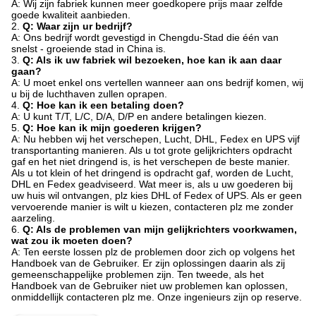
A: Wij zijn fabriek kunnen meer goedkopere prijs maar zelfde
goede kwaliteit aanbieden.
2.
Q: Waar zijn ur bedrijf?
A: Ons bedrijf wordt gevestigd in Chengdu-Stad die één van
snelst - groeiende stad in China is.
3.
Q: Als ik uw fabriek wil bezoeken, hoe kan ik aan daar
gaan?
A: U moet enkel ons vertellen wanneer aan ons bedrijf komen, wij
u bij de luchthaven zullen oprapen.
4.
Q: Hoe kan ik een betaling doen?
A: U kunt T/T, L/C, D/A, D/P en andere betalingen kiezen.
5.
Q: Hoe kan ik mijn goederen krijgen?
A: Nu hebben wij het verschepen, Lucht, DHL, Fedex en UPS vijf
transportanting manieren. Als u tot grote gelijkrichters opdracht
gaf en het niet dringend is, is het verschepen de beste manier.
Als u tot klein of het dringend is opdracht gaf, worden de Lucht,
DHL en Fedex geadviseerd. Wat meer is, als u uw goederen bij
uw huis wil ontvangen, plz kies DHL of Fedex of UPS. Als er geen
vervoerende manier is wilt u kiezen, contacteren plz me zonder
aarzeling.
6.
Q: Als de problemen van mijn gelijkrichters voorkwamen,
wat zou ik moeten doen?
A: Ten eerste lossen plz de problemen door zich op volgens het
Handboek van de Gebruiker. Er zijn oplossingen daarin als zij
gemeenschappelijke problemen zijn. Ten tweede, als het
Handboek van de Gebruiker niet uw problemen kan oplossen,
onmiddellijk contacteren plz me. Onze ingenieurs zijn op reserve.