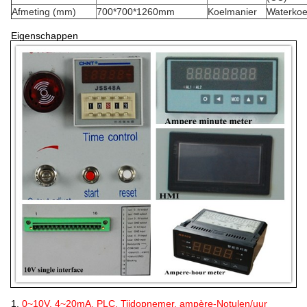
Afmeting (mm)
700*700*1260mm
Koelmanier
Waterkoe
Eigenschappen
1.
0~10V, 4~20mA, PLC, Tijdopnemer, ampère-Notulen/uur