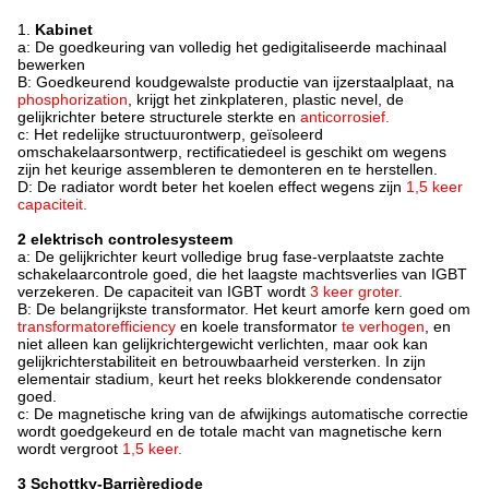
1.
Kabinet
a: De goedkeuring van volledig het gedigitaliseerde machinaal
bewerken
B: Goedkeurend koudgewalste productie van ijzerstaalplaat, na
phosphorization
, krijgt het zinkplateren, plastic nevel, de
gelijkrichter betere structurele sterkte en
anticorrosief.
c: Het redelijke structuurontwerp, geïsoleerd
omschakelaarsontwerp, rectificatiedeel is geschikt om wegens
zijn het keurige assembleren te demonteren en te herstellen.
D: De radiator wordt beter het koelen effect wegens zijn
1,5 keer
capaciteit.
2 elektrisch controlesysteem
a: De gelijkrichter keurt volledige brug fase-verplaatste zachte
schakelaarcontrole goed, die het laagste machtsverlies van IGBT
verzekeren. De capaciteit van IGBT wordt
3 keer groter.
B: De belangrijkste transformator. Het keurt amorfe kern goed om
transformatorefficiency
en koele transformator
te verhogen
, en
niet alleen kan gelijkrichtergewicht verlichten, maar ook kan
gelijkrichterstabiliteit en betrouwbaarheid versterken. In zijn
elementair stadium, keurt het reeks blokkerende condensator
goed.
c: De magnetische kring van
de
afwijkings automatische correctie
wordt goedgekeurd en de totale macht van magnetische kern
wordt vergroot
1,5 keer.
3 Schottky-Barrièrediode