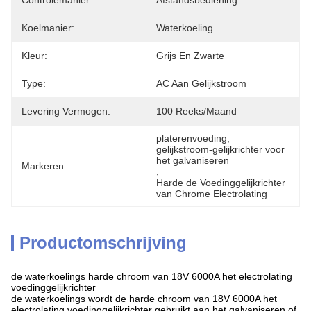
Controlemanier:
Afstandsbediening
Koelmanier:
Waterkoeling
Kleur:
Grijs En Zwarte
Type:
AC Aan Gelijkstroom
Levering Vermogen:
100 Reeks/maand
platerenvoeding
, 
gelijkstroom-gelijkrichter voor 
het galvaniseren
Markeren:
, 
Harde de Voedinggelijkrichter 
van Chrome Electrolating
Productomschrijving
de waterkoelings harde chroom van 18V 6000A het electrolating
voedinggelijkrichter
de waterkoelings wordt
de
harde chroom van 18V 6000A het
electrolating voedinggelijkrichter gebruikt aan het galvaniseren of