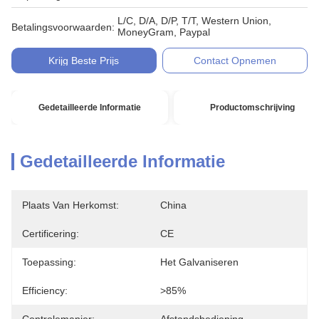
L/C, D/A, D/P, T/T, Western Union,
Betalingsvoorwaarden:
MoneyGram, Paypal
Krijg Beste Prijs
Contact Opnemen
Gedetailleerde Informatie
Productomschrijving
Gedetailleerde Informatie
Plaats Van Herkomst:
China
Certificering:
CE
Toepassing:
Het Galvaniseren
Efficiency:
>85%