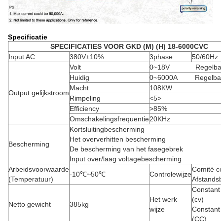
Specificatie
SPECIFICATIES VOOR GKD (M) (H) 18-6000CVC
Input AC
380V±10%
3phase
50/60Hz
Volt
0~18V Regelba
Huidig
0~6000A Regelba
Macht
108KW
Output gelijkstroom
Rimpeling
<5>
Efficiency
>85%
Omschakelingsfrequentie
20KHz
Kortsluitingbescherming
Het oververhitten bescherming
Bescherming
De bescherming van het fasegebrek
Input over/laag voltagebescherming
Arbeidsvoorwaarde
Comité c
-10℃~50℃
Controlewijze
(Temperatuur)
Afstands
Constant
Het werk
(cv)
Netto gewicht
385kg
wijze
Constant
(CC)