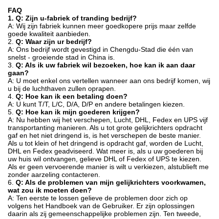
FAQ
1. Q: Zijn u-fabriek of tranding bedrijf?
A: Wij zijn fabriek kunnen meer goedkopere prijs maar zelfde
goede kwaliteit aanbieden.
2.
Q: Waar zijn ur bedrijf?
A: Ons bedrijf wordt gevestigd in Chengdu-Stad die één van
snelst - groeiende stad in China is.
3.
Q: Als ik uw fabriek wil bezoeken, hoe kan ik aan daar
gaan?
A: U moet enkel ons vertellen wanneer aan ons bedrijf komen, wij
u bij de luchthaven zullen oprapen.
4.
Q: Hoe kan ik een betaling doen?
A: U kunt T/T, L/C, D/A, D/P en andere betalingen kiezen.
5.
Q: Hoe kan ik mijn goederen krijgen?
A: Nu hebben wij het verschepen, Lucht, DHL, Fedex en UPS vijf
transportanting manieren. Als u tot grote gelijkrichters opdracht
gaf en het niet dringend is, is het verschepen de beste manier.
Als u tot klein of het dringend is opdracht gaf, worden de Lucht,
DHL en Fedex geadviseerd. Wat meer is, als u uw goederen bij
uw huis wil ontvangen, gelieve DHL of Fedex of UPS te kiezen.
Als er geen vervoerende manier is wilt u verkiezen, alstublieft me
zonder aarzeling contacteren.
6.
Q: Als de problemen van mijn gelijkrichters voorkwamen,
wat zou ik moeten doen?
A: Ten eerste te lossen gelieve de problemen door zich op
volgens het Handboek van de Gebruiker. Er zijn oplossingen
daarin als zij gemeenschappelijke problemen zijn. Ten tweede,