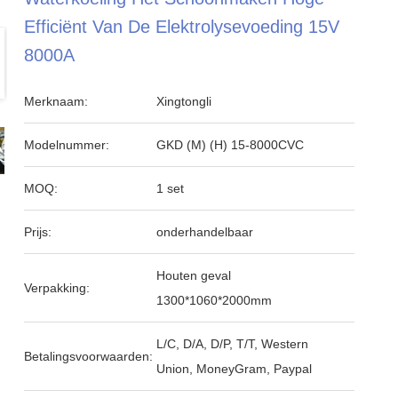
Efficiënt Van De Elektrolysevoeding 15V
8000A
Merknaam:
Xingtongli
Modelnummer:
GKD (M) (H) 15-8000CVC
MOQ:
1 set
Prijs:
onderhandelbaar
Houten geval
Verpakking:
1300*1060*2000mm
L/C, D/A, D/P, T/T, Western
Betalingsvoorwaarden:
Union, MoneyGram, Paypal