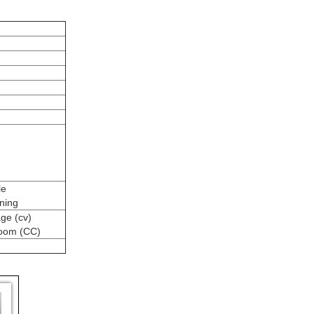
le
ning
ge (cv)
room (CC)