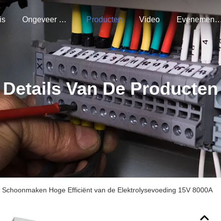
is
Ongeveer Ons
Producten
Video
Evenemen
Details Van De Producten
t Schoonmaken Hoge Efficiënt van de Elektrolysevoeding 15V 8000A