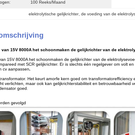
ogen:
100 Reeks/maand
elektrolytische gelijkrichter
, 
de voeding van de elektrol
omschrijving
 van 15V 8000A het schoonmaken de gelijkrichter van de elektro
van 15V 8000A het schoonmaken de gelijkrichter van
de
elektrolysevoe
ompareed met SCR gelijkrichter. Er is slechts één regelgever om volt en
n cv aanpassen
.
 transformator. Het keurt amorfe kern goed om transformatorefficiency 
cht verlichten, maar ook kan gelijkrichterstabiliteit en betrouwbaarheid 
densator goed.
rden gevolgd