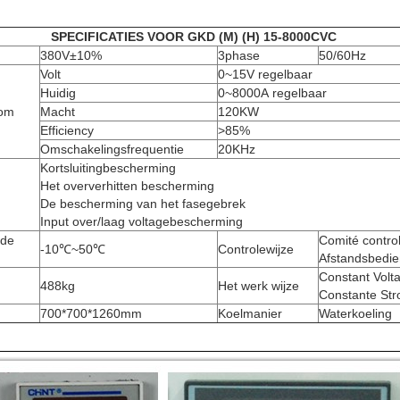
SPECIFICATIES VOOR GKD (M) (H) 15-8000CVC
380V±10%
3phase
50/60Hz
Volt
0~15V regelbaar
Huidig
0~8000A regelbaar
oom
Macht
120KW
Efficiency
>
85%
Omschakelingsfrequentie
20KHz
Kortsluitingbescherming
Het oververhitten bescherming
De bescherming van het fasegebrek
Input over/laag voltagebescherming
rde
Comité contro
-10℃~50℃
Controlewijze
Afstandsbedie
Constant Volta
488kg
Het werk wijze
Constante St
700*700*1260mm
Koelmanier
Waterkoeling