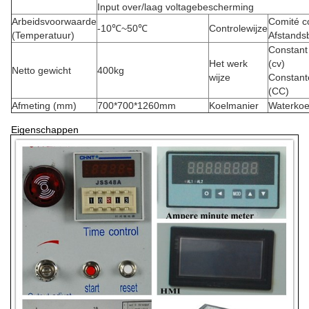
Input over/laag voltagebescherming
Arbeidsvoorwaarde
Comité c
-10℃~50℃
Controlewijze
(Temperatuur)
Afstands
Constant
Het werk
(cv)
Netto gewicht
400kg
wijze
Constant
(CC)
Afmeting (mm)
700*700*1260mm
Koelmanier
Waterkoe
Eigenschappen