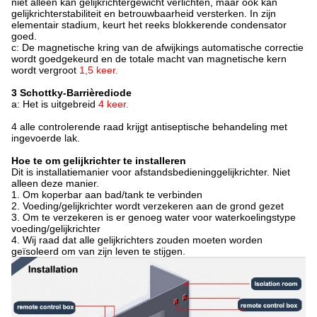
niet alleen kan gelijkrichtergewicht verlichten, maar ook kan
gelijkrichterstabiliteit en betrouwbaarheid versterken. In zijn
elementair stadium, keurt het reeks blokkerende condensator
goed.
c: De magnetische kring van
de
afwijkings automatische correctie
wordt goedgekeurd en de totale macht van magnetische kern
wordt vergroot
1,5 keer.
3 Schottky-Barrièrediode
a: Het is uitgebreid
4 keer.
4 alle controlerende raad krijgt antiseptische behandeling met
ingevoerde lak.
Hoe te om gelijkrichter te installeren
Dit is installatiemanier voor afstandsbedieninggelijkrichter. Niet
alleen deze manier.
1.
Om koperbar aan bad/tank te verbinden
2.
Voeding/gelijkrichter wordt verzekeren aan de grond gezet
3.
Om te verzekeren is er genoeg water voor waterkoelingstype
voeding/gelijkrichter
4.
Wij raad dat alle gelijkrichters zouden moeten worden
geïsoleerd om van zijn leven te stijgen.