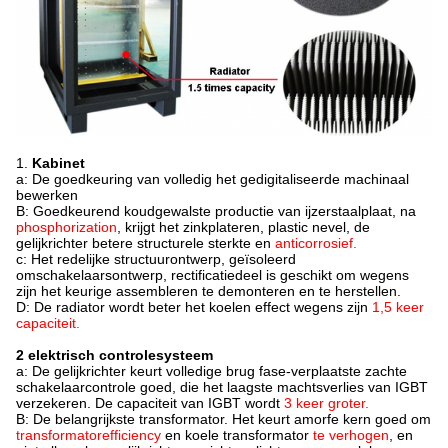
1.
Kabinet
a: De goedkeuring van volledig het gedigitaliseerde machinaal
bewerken
B: Goedkeurend koudgewalste productie van ijzerstaalplaat, na
phosphorization
, krijgt het zinkplateren, plastic nevel, de
gelijkrichter betere structurele sterkte en
anticorrosief.
c: Het redelijke structuurontwerp, geïsoleerd
omschakelaarsontwerp, rectificatiedeel is geschikt om wegens
zijn het keurige assembleren te demonteren en te herstellen.
D: De radiator wordt beter het koelen effect wegens zijn
1,5 keer
capaciteit.
2 elektrisch controlesysteem
a: De gelijkrichter keurt volledige brug fase-verplaatste zachte
schakelaarcontrole goed, die het laagste machtsverlies van IGBT
verzekeren. De capaciteit van IGBT wordt
3 keer groter.
B: De belangrijkste transformator. Het keurt amorfe kern goed om
transformatorefficiency
en koele transformator
te verhogen
, en