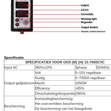
Specificatie
SPECIFICATIES VOOR GKD (M) (H) 15-7000CVC
Input AC
380V±10%
3phase
50/60Hz
Volt
0~15V regelbaar
Huidig
0~7000A regelbaar
Output gelijkstroom
Macht
105KW
Efficiency
>
85%
Omschakelingsfrequentie
20KHz
Kortsluitingbescherming
Het oververhitten bescherming
Bescherming
De bescherming van het fasegebrek