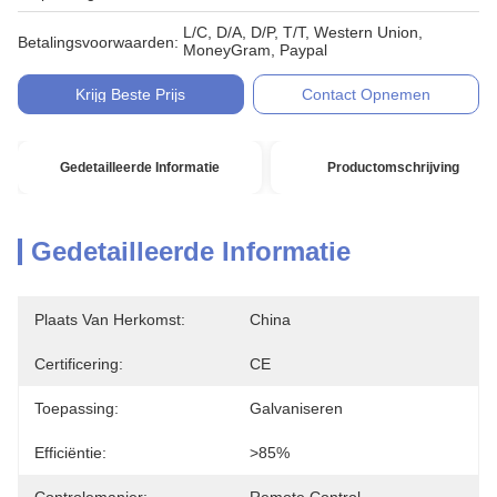
L/C, D/A, D/P, T/T, Western Union,
Betalingsvoorwaarden:
MoneyGram, Paypal
Krijg Beste Prijs
Contact Opnemen
Gedetailleerde Informatie
Productomschrijving
Gedetailleerde Informatie
Plaats Van Herkomst:
China
Certificering:
CE
Toepassing:
Galvaniseren
Efficiëntie:
>85%