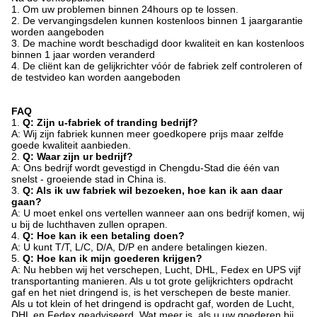
1. Om uw problemen binnen 24hours op te lossen.
2. De vervangingsdelen kunnen kostenloos binnen 1 jaargarantie
worden aangeboden
3. De machine wordt beschadigd door kwaliteit en kan kostenloos
binnen 1 jaar worden veranderd
4. De cliënt kan de gelijkrichter vóór de fabriek zelf controleren of
de testvideo kan worden aangeboden
FAQ
1.
Q: Zijn u-fabriek of tranding bedrijf?
A: Wij zijn fabriek kunnen meer goedkopere prijs maar zelfde
goede kwaliteit aanbieden.
2.
Q: Waar zijn ur bedrijf?
A: Ons bedrijf wordt gevestigd in Chengdu-Stad die één van
snelst - groeiende stad in China is.
3.
Q: Als ik uw fabriek wil bezoeken, hoe kan ik aan daar
gaan?
A: U moet enkel ons vertellen wanneer aan ons bedrijf komen, wij
u bij de luchthaven zullen oprapen.
4.
Q: Hoe kan ik een betaling doen?
A: U kunt T/T, L/C, D/A, D/P en andere betalingen kiezen.
5.
Q: Hoe kan ik mijn goederen krijgen?
A: Nu hebben wij het verschepen, Lucht, DHL, Fedex en UPS vijf
transportanting manieren. Als u tot grote gelijkrichters opdracht
gaf en het niet dringend is, is het verschepen de beste manier.
Als u tot klein of het dringend is opdracht gaf, worden de Lucht,
DHL en Fedex geadviseerd. Wat meer is, als u uw goederen bij