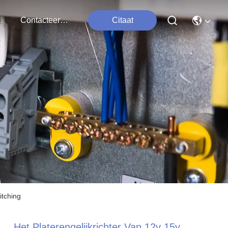
ten
Contacteer Ons
Citaat
itching
Het Platerengelijkrichter Van 12v 15v