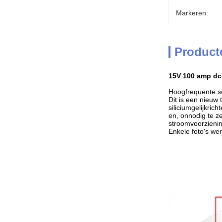
Markeren:
Product
15V 100 amp dc
Hoogfrequente sc
Dit is een nieuw
siliciumgelijkric
en, onnodig te z
stroomvoorzienin
Enkele foto's we