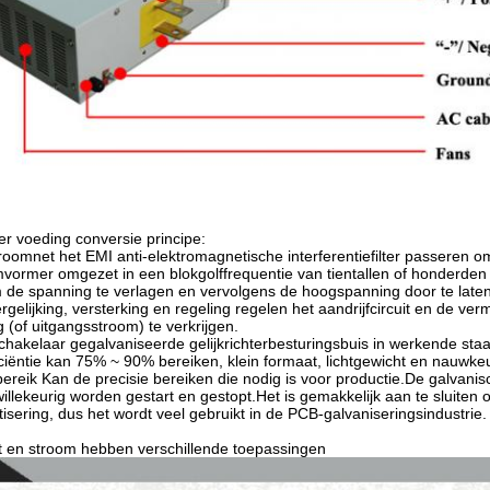
hter voeding conversie principe:
roomnet het EMI anti-elektromagnetische interferentiefilter passeren om 
vormer omgezet in een blokgolffrequentie van tientallen of honderde
 de spanning te verlagen en vervolgens de hoogspanning door te laten.H
rgelijking, versterking en regeling regelen het aandrijfcircuit en de v
 (of uitgangsstroom) te verkrijgen.
hakelaar gegalvaniseerde gelijkrichterbesturingsbuis in werkende staat
ciëntie kan 75% ~ 90% bereiken, klein formaat, lichtgewicht en nauwkeurig
rbereik Kan de precisie bereiken die nodig is voor productie.De galvan
willekeurig worden gestart en gestopt.Het is gemakkelijk aan te sluiten
isering, dus het wordt veel gebruikt in de PCB-galvaniseringsindustrie.
lt en stroom hebben verschillende toepassingen