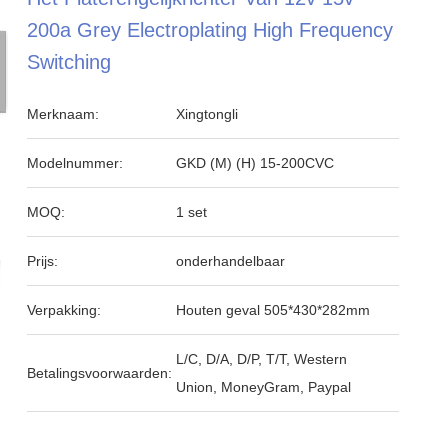
200a Grey Electroplating High Frequency
Switching
Merknaam:
Xingtongli
Modelnummer:
GKD (M) (H) 15-200CVC
MOQ:
1 set
Prijs:
onderhandelbaar
Verpakking:
Houten geval 505*430*282mm
L/C, D/A, D/P, T/T, Western
Betalingsvoorwaarden:
Union, MoneyGram, Paypal