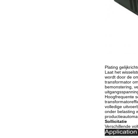
Plating gelijkric
Laat het wisselst
wordt door de om
transformator om
bemonstering, ve
uitgangsspanning
Hoogfrequente sc
transformatoreffi
volledige uitvoe
onder belasting 
productieautomat
Sollicitatie
Verschillende vo