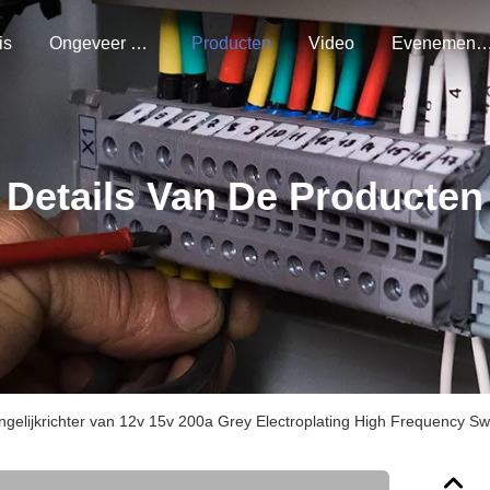
is
Ongeveer Ons
Producten
Video
Evenemen
Details Van De Producten
ngelijkrichter van 12v 15v 200a Grey Electroplating High Frequency Sw