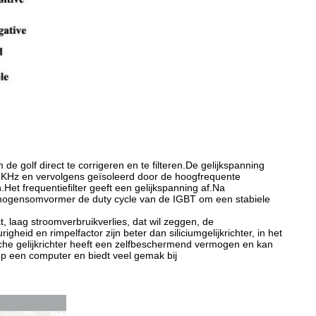
de golf direct te corrigeren en te filteren.De gelijkspanning
n KHz en vervolgens geïsoleerd door de hoogfrequente
et frequentiefilter geeft een gelijkspanning af.Na
ermogensomvormer de duty cycle van de IGBT om een ​​stabiele
, laag stroomverbruikverlies, dat wil zeggen, de
heid en rimpelfactor zijn beter dan siliciumgelijkrichter, in het
ische gelijkrichter heeft een zelfbeschermend vermogen en kan
 op een computer en biedt veel gemak bij