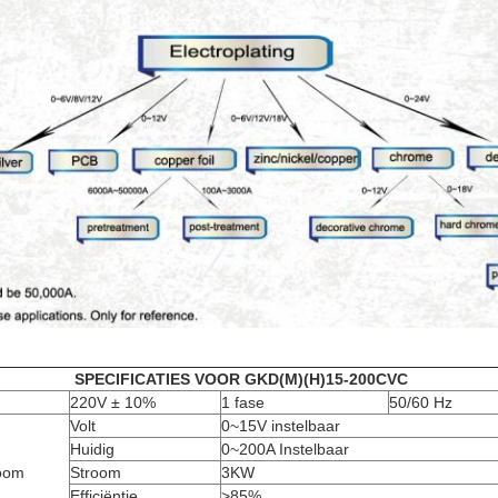
SPECIFICATIES VOOR GKD(M)(H)15-200CVC
220V ± 10%
1 fase
50/60 Hz
Volt
0~15V instelbaar
Huidig
0~200A Instelbaar
room
Stroom
3KW
Efficiëntie
>85%