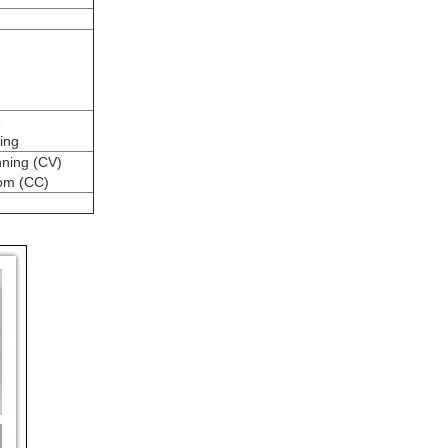
e
ing
ning (CV)
om (CC)