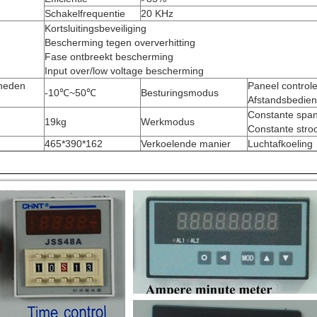
Schakelfrequentie
20 KHz
Kortsluitingsbeveiliging
Bescherming tegen oververhitting
Fase ontbreekt bescherming
Input over/low voltage bescherming
heden
Paneel control
-10℃~50℃
Besturingsmodus
Afstandsbedien
Constante span
19kg
Werkmodus
Constante stro
465*390*162
Verkoelende manier
Luchtafkoeling