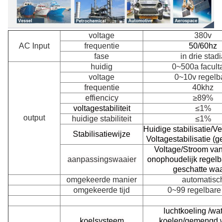
voltage
380v
AC Input
frequentie
50/60hz
fase
in drie stad
huidig
0~500a faculta
voltage
0~10v regelb
frequentie
40khz
effiencicy
≥89%
voltagestabiliteit
≤1%
output
huidige stabiliteit
≤1%
Huidige stabilisatie/V
Stabilisatiewijze
Voltagestabilisatie (g
Voltage/Stroom va
aanpassingswaaier
onophoudelijk regelb
geschatte waa
omgekeerde manier
automatisc
omgekeerde tijd
0~99 regelbare
luchtkoeling /wat
koelsysteem
koelen/gemengd 