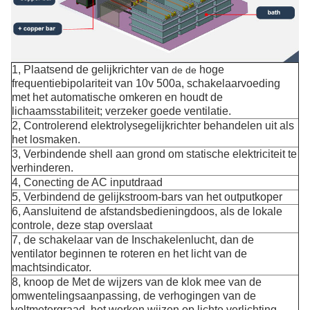
1, Plaatsend
de gelijkrichter van
hoge
de de
frequentiebipolariteit van 10v 500a, schakelaarvoeding
met het automatische omkeren
en houdt de
lichaamsstabiliteit; verzeker goede ventilatie.
2, Controlerend elektrolysegelijkrichter behandelen uit als
het losmaken.
3, Verbindende shell aan grond om statische elektriciteit te
verhinderen.
4, Conecting de AC inputdraad
5, Verbindend de gelijkstroom-bars van het outputkoper
6, Aansluitend de afstandsbedieningdoos, als de lokale
controle, deze stap overslaat
7, de schakelaar van de Inschakelenlucht, dan de
ventilator beginnen te roteren en het licht van de
machtsindicator.
8, knoop de Met de wijzers van de klok mee van de
omwentelingsaanpassing, de verhogingen van de
voltmetergraad, het werken wijzen op lichte verlichting.