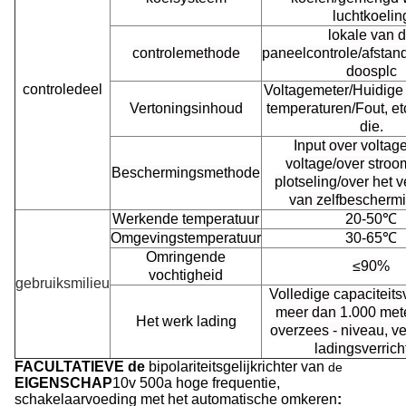
luchtkoelin
lokale van 
controlemethode
paneelcontrole/afstan
doosplc
controledeel
Voltagemeter/Huidige 
Vertoningsinhoud
temperaturen/Fout, e
die.
Input over voltag
voltage/over stroo
Beschermingsmethode
plotseling/over het
van zelfbeschermi
Werkende temperatuur
20-50℃
Omgevingstemperatuur
30-65℃
Omringende
≤90%
vochtigheid
gebruiksmilieu
Volledige capaciteitsv
meer dan 1.000 met
Het werk lading
overzees - niveau, v
ladingsverrich
FACULTATIEVE de
bipolariteitsgelijkrichter van
de
EIGENSCHAP
10v 500a hoge frequentie,
schakelaarvoeding met het automatische omkeren
: