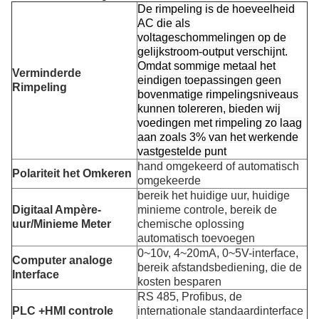
De rimpeling is de hoeveelheid
AC die als
voltageschommelingen op de
gelijkstroom-output verschijnt.
Omdat sommige metaal het
Verminderde
eindigen toepassingen geen
Rimpeling
bovenmatige rimpelingsniveaus
kunnen tolereren, bieden wij
voedingen met rimpeling zo laag
aan zoals 3% van het werkende
vastgestelde punt
hand omgekeerd of automatisch
Polariteit het Omkeren
omgekeerde
bereik het huidige uur, huidige
Digitaal Ampère-
minieme controle, bereik de
uur/Minieme Meter
chemische oplossing
automatisch toevoegen
0~10v, 4~20mA, 0~5V-interface,
Computer analoge
bereik afstandsbediening, die de
Interface
kosten besparen
RS 485, Profibus, de
PLC +HMI controle
internationale standaardinterface