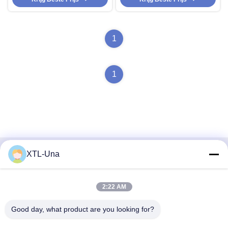
1
1
XTL-Una
Snel contact
Adres:
2:22 AM
Nr 327, Xingye-Road, het Gebied van het de
Good day, what product are you looking for?
Industrieoosten, Xindu, Chengdu-stad, de provincie van
Sichuan, China