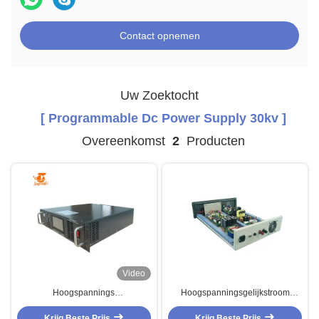
Contact opnemen
Uw Zoektocht
[ Programmable Dc Power Supply 30kv ]
Overeenkomst
2
Producten
Video
Hoogspannings
Hoogspanningsgelijkstroom
Programmeerbare Gelijkstroom
Voeding 30KV 0.5mA voor
Krijg Beste Prijs
Voeding 30KV
Elektronische Componenten
Krijg Beste Prijs